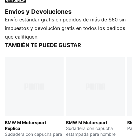
LEER MÁS
esenciales.
Envios y Devoluciones
CARACTERÍSTICAS Y BENEFICIOS
Envío estándar gratis en pedidos de más de $60 sin
Producto fabricado con material 100% reciclado,
excepto ribetes y decoraciones
impuestos y devolución gratis en todos los pedidos
DETALLES
que califiquen.
Producto diseñado para: Lifestyle by PUMA
TAMBIÉN TE PUEDE GUSTAR
Corte: regular
Largo: regular
Tipo de material principal: tejido plano
Puños elásticos
Cintura: media
Bolsillos: bolsillo en la costura
Detalles de las marcas PUMA y BMW M Motorsport
BMW M Motorsport
BMW M Motorsport
BMW
Réplica
Sudadera con capucha
Pant
Sudadera con capucha para
estampada para hombre