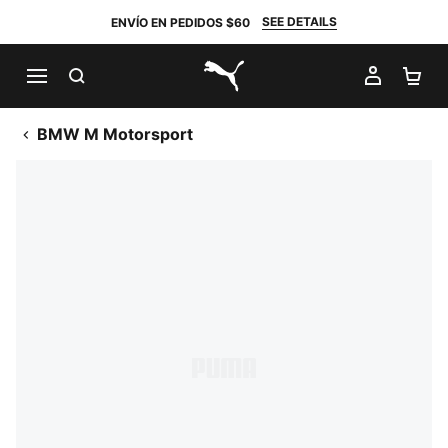
SEE DETAILS
ENVÍO EN PEDIDOS $60
BUSCAR
MI CUE
CA
PUMA.com
BMW M Motorsport