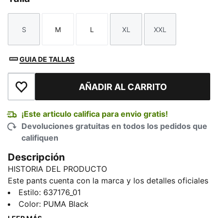
S
M
L
XL
XXL
Talla
Talla
Talla
Talla
Talla
GUIA DE TALLAS
AÑADIR AL CARRITO
Añadir a la lista de deseos
¡Este articulo califica para envio gratis!
Devoluciones gratuitas en todos los pedidos que
califiquen
Descripción
HISTORIA DEL PRODUCTO
Este pants cuenta con la marca y los detalles oficiales
de BMW M Motorsport. La tela suave te brinda
Estilo
:
637176_01
comodidad, mientras que los bolsillos laterales
Color
:
PUMA Black
ofrecen un práctico espacio para guardar tus artículos