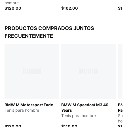
hombre
$120.00
$102.00
$10
PRODUCTOS COMPRADOS JUNTOS
FRECUENTEMENTE
BMW M Motorsport Fade
BMW M Speedcat M3 40
BMW
Tenis para hombre
Years
Répl
Tenis para hombre
Suda
hom
$120.00
$110.00
$12