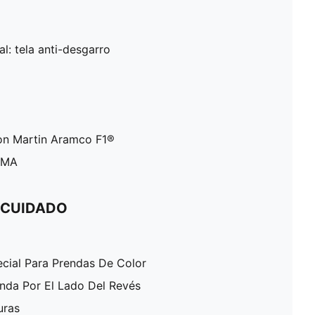
al: tela anti-desgarro
ton Martin Aramco F1®
PUMA
 CUIDADO
ecial Para Prendas De Color
enda Por El Lado Del Revés
uras