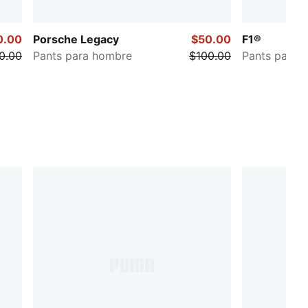
0.00
Porsche Legacy
$50.00
F1®
0.00
Pants para hombre
$100.00
Pants para 