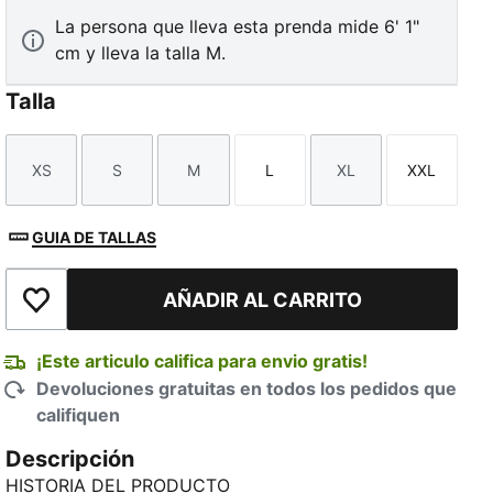
La persona que lleva esta prenda mide 6' 1"
cm y lleva la talla M.
Talla
XS
S
M
L
XL
XXL
TED
Talla
Talla
Talla
Talla
Talla
Talla
GUIA DE TALLAS
AÑADIR AL CARRITO
Añadir a la lista de deseos
¡Este articulo califica para envio gratis!
Devoluciones gratuitas en todos los pedidos que
califiquen
Descripción
HISTORIA DEL PRODUCTO