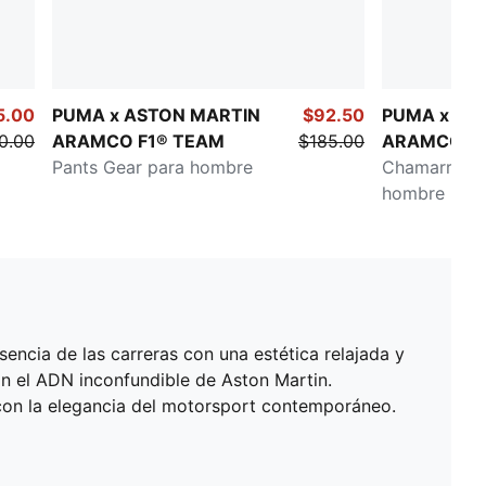
5.00
PUMA x ASTON MARTIN
$92.50
PUMA x AS
0.00
ARAMCO F1® TEAM
$185.00
ARAMCO F1
Pants Gear para hombre
Chamarra ov
hombre
cia de las carreras con una estética relajada y
n el ADN inconfundible de Aston Martin.
a con la elegancia del motorsport contemporáneo.