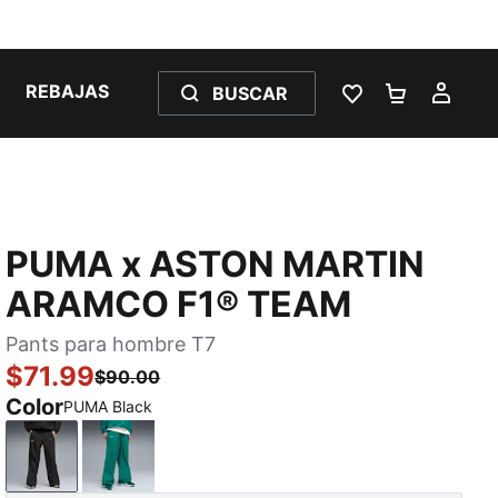
REBAJAS
BUSCAR
LISTA DE DESE
CARRITO 
MI C
PUMA x ASTON MARTIN
ARAMCO F1® TEAM
Pants para hombre T7
$71.99
$90.00
Color
PUMA Black
PUMA Black
Green Lux