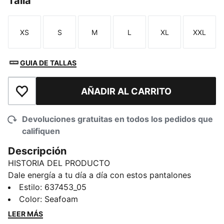
Talla
XS
S
M
L
XL
XXL
Talla
Talla
Talla
Talla
Talla
Talla
GUIA DE TALLAS
AÑADIR AL CARRITO
Añadir a la lista de deseos
Devoluciones gratuitas en todos los pedidos que
califiquen
Descripción
HISTORIA DEL PRODUCTO
Dale energía a tu día a día con estos pantalones
McLaren Racing Essentials. El atrevido ícono
Estilo
:
637453_05
estampado transmite la energía del motorsport. Te
Color
:
Seafoam
ofrece comodidad para moverte con libertad, bolsillos
LEER MÁS
para guardar tus objetos esenciales y un aspecto ideal