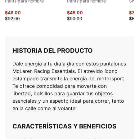
Pants para hombre
Pants para hombre
Shor
$46.00
$45.00
$32
$92.00
$90.00
$65
HISTORIA DEL PRODUCTO
Dale energía a tu día a día con estos pantalones
McLaren Racing Essentials. El atrevido ícono
estampado transmite la energía del motorsport.
Te ofrece comodidad para moverte con
libertad, bolsillos para guardar tus objetos
esenciales y un aspecto ideal para correr, tanto
en la calle como al volante.
CARACTERÍSTICAS Y BENEFICIOS