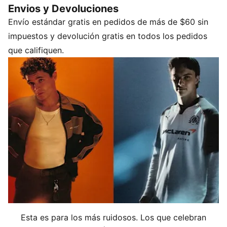
Envios y Devoluciones
para correr, tanto en la calle como al volante.
Envío estándar gratis en pedidos de más de $60 sin
CARACTERÍSTICAS Y BENEFICIOS
Fabricado con al menos un 50 % de materiales
impuestos y devolución gratis en todos los pedidos
reciclados.
que califiquen.
DETALLES
Corte: regular
Tipo de material principal: tejido de toalla
Cierre: Cintura elástica con cordones
Largo: regular
Cintura: media
Esta es para los más ruidosos. Los que celebran