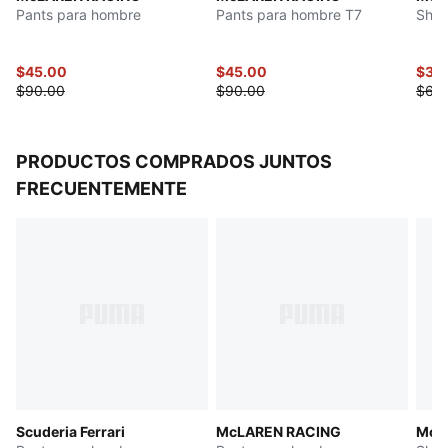
Pants para hombre
Pants para hombre T7
Shor
$45.00
$45.00
$32
$90.00
$90.00
$65
PRODUCTOS COMPRADOS JUNTOS
FRECUENTEMENTE
Scuderia Ferrari
McLAREN RACING
McL