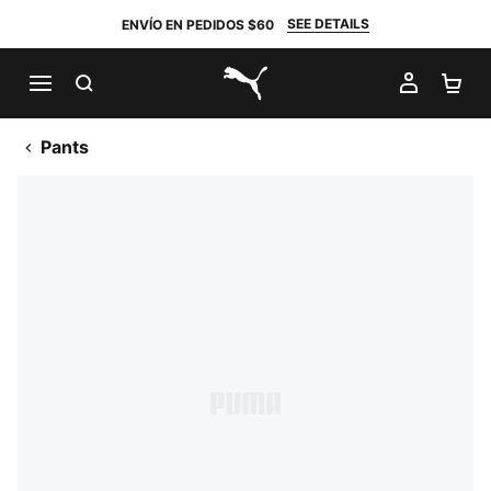
SEE DETAILS
ENVÍO EN PEDIDOS $60
BUSCAR
MI CUE
CA
PUMA.com
Pants