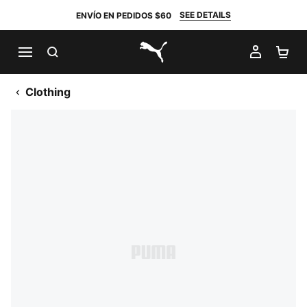
SEE DETAILS
ENVÍO EN PEDIDOS $60
BUSCAR
MI CUE
CA
PUMA.com
Clothing