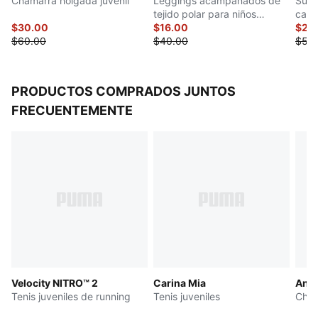
Chamarra holgada juvenil
Leggings acampanados de
Suda
PUMA Juvenil: Recomendada para niños y
tejido polar para niños
capu
adolescentes de 8 a 16 años
$30.00
grandes
$16.00
$25
$60.00
$40.00
$50
PRODUCTOS COMPRADOS JUNTOS
FRECUENTEMENTE
Velocity NITRO™ 2
Carina Mia
Anim
Tenis juveniles de running
Tenis juveniles
Cham