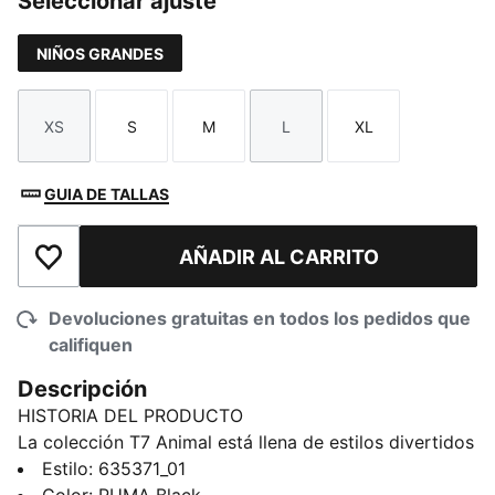
Seleccionar ajuste
NIÑOS GRANDES
XS
S
M
L
XL
Talla
Talla
Talla
Talla
Talla
GUIA DE TALLAS
AÑADIR AL CARRITO
Añadir a la lista de deseos
Devoluciones gratuitas en todos los pedidos que
califiquen
Descripción
HISTORIA DEL PRODUCTO
La colección T7 Animal está llena de estilos divertidos
y cómodos para los más pequeños. Con estampados
Estilo
:
635371_01