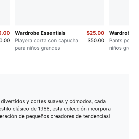
0.00
Wardrobe Essentials
$25.00
Wardrobe Es
0.00
Playera corta con capucha
$50.00
Pants poppe
para niños grandes
niños grand
 divertidos y cortes suaves y cómodos, cada
stilo clásico de 1968, esta colección incorpora
neración de pequeños creadores de tendencias!