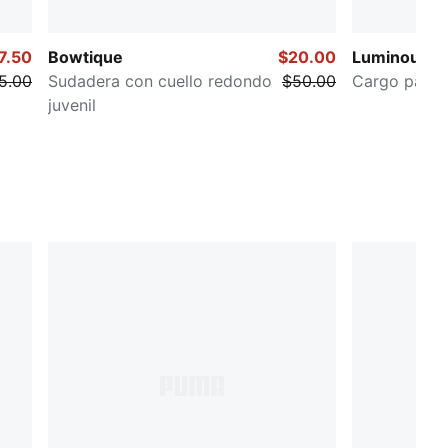
7.50
Bowtique
$20.00
Luminous C
5.00
Sudadera con cuello redondo
$50.00
Cargo pants 
juvenil