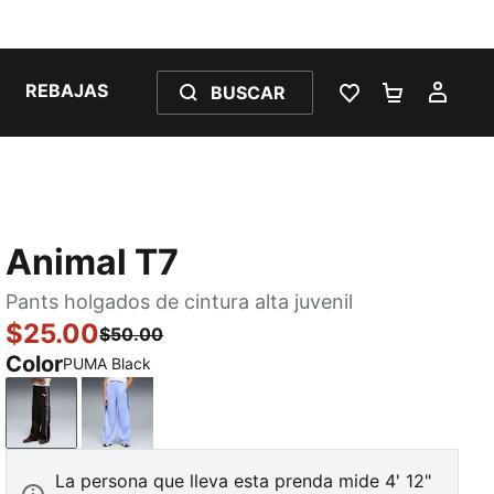
REBAJAS
BUSCAR
LISTA DE DESE
CARRITO 
MI C
Animal T7
Pants holgados de cintura alta juvenil
$25.00
$50.00
Color
PUMA Black
PUMA Black
Intense Lavender
La persona que lleva esta prenda mide 4' 12"