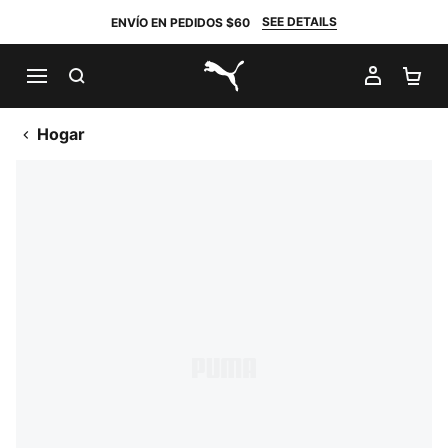
SEE DETAILS
ENVÍO EN PEDIDOS $60
BUSCAR
MI CUE
CA
PUMA.com
Hogar