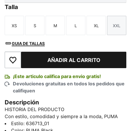
Talla
XS
S
M
L
XL
XXL
Talla
Talla
Talla
Talla
Talla
Talla
GUIA DE TALLAS
AÑADIR AL CARRITO
Añadir a la lista de deseos
¡Este articulo califica para envio gratis!
Devoluciones gratuitas en todos los pedidos que
califiquen
Descripción
HISTORIA DEL PRODUCTO
Con estilo, comodidad y siempre a la moda, PUMA
Essentials es la colección de descanso perfecta para
Estilo
:
636713_01
tus días de relax. Este pants se mueve contigo gracias
Color
:
PUMA Black