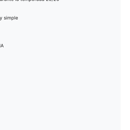
ey simple
MA