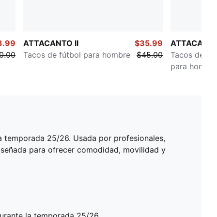
3.99
ATTACANTO II
$35.99
ATTACANTO 
0.00
Tacos de fútbol para hombre
$45.00
Tacos de fú
para hombr
la temporada 25/26. Usada por profesionales,
Diseñada para ofrecer comodidad, movilidad y
durante la temporada 25/26