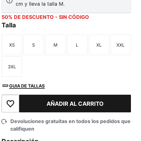
cm y lleva la talla M.
50% DE DESCUENTO - SIN CÓDIGO
Talla
XS
S
M
L
XL
XXL
Talla
Talla
Talla
Talla
Talla
Talla
3XL
Talla
GUIA DE TALLAS
AÑADIR AL CARRITO
Añadir a la lista de deseos
Devoluciones gratuitas en todos los pedidos que
califiquen