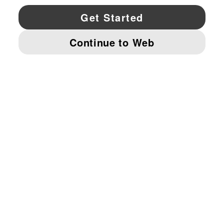
YouTube
Twitter
Pinterest
Instagram
Facebo
© PUMA NORTH AMERICA, INC.
IMPRINT AND LEGAL DATA