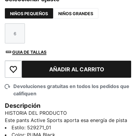
NIÑOS PEQUEÑOS
NIÑOS GRANDES
6
Talla
GUIA DE TALLAS
AÑADIR AL CARRITO
Añadir a la lista de deseos
Devoluciones gratuitas en todos los pedidos que
califiquen
Descripción
HISTORIA DEL PRODUCTO
Este pants Active Sports aporta esa energía de pista
a tu rutina diaria. La tecnología dryCELL te ayuda a
Estilo
:
529271_01
mantenerte fresco y concentrado, con un guiño a la
Color
:
PUMA Black