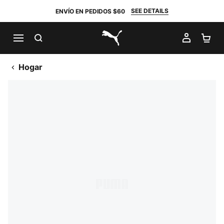
SEE DETAILS
ENVÍO EN PEDIDOS $60
BUSCAR
MI CUE
CA
PUMA.com
Hogar