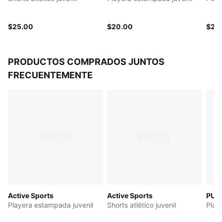
PUMA Juvenil: producto recomendado para niños y
adolescentes de 8 a 16 años
$25.00
$20.00
$23
PRODUCTOS COMPRADOS JUNTOS
FRECUENTEMENTE
Active Sports
Active Sports
PUM
Playera estampada juvenil
Shorts atlético juvenil
Play