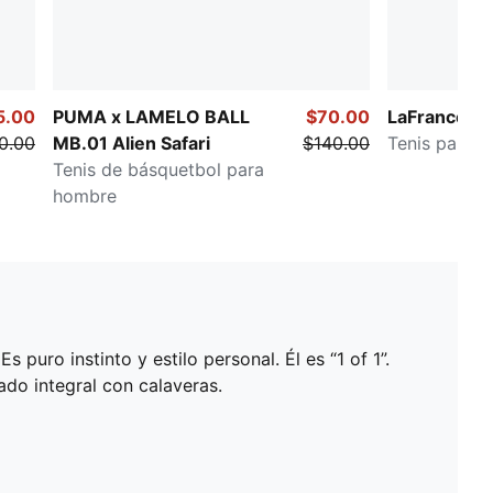
5.00
PUMA x LAMELO BALL
$70.00
LaFrancé R
0.00
MB.01 Alien Safari
$140.00
Tenis para 
Tenis de básquetbol para
hombre
puro instinto y estilo personal. Él es “1 of 1”.
o integral con calaveras.