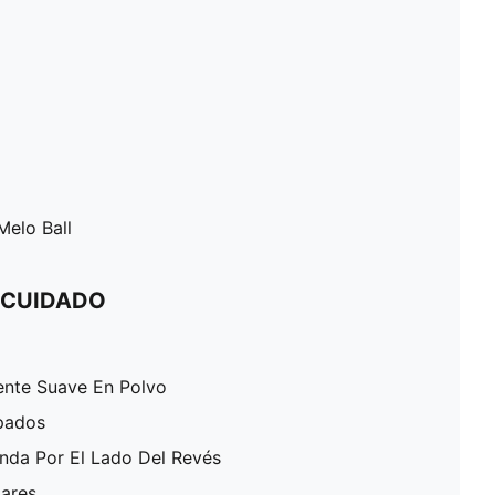
Melo Ball
 CUIDADO
ente Suave En Polvo
pados
enda Por El Lado Del Revés
lares