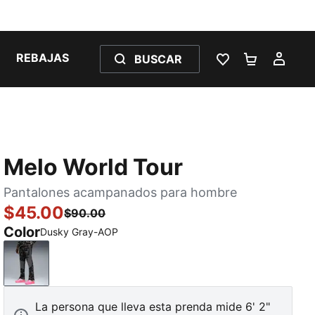
REBAJAS
BUSCAR
LISTA DE DESE
CARRITO 
MI C
Melo World Tour
Pantalones acampanados para hombre
$45.00
$90.00
Color
Dusky Gray-AOP
Dusky Gray-AOP
La persona que lleva esta prenda mide 6' 2"