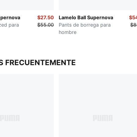
upernova
$27.50
Lamelo Ball Supernova
$5
zed para
$55.00
Pants de borrega para
$8
hombre
S FRECUENTEMENTE