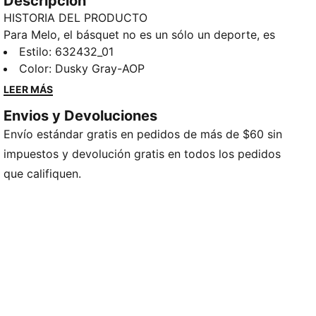
Descripción
HISTORIA DEL PRODUCTO
Para Melo, el básquet no es un sólo un deporte, es
una pasión. Es un jugador nato y su mundo es la
Estilo
:
632432_01
cancha. Es puro instinto y estilo personal. Él es “1 of
Color
:
Dusky Gray-AOP
1”. Tú también puedes moverte como Melo con estos
LEER MÁS
pantalones World Tour-nament, que presentan un
Envios y Devoluciones
estampado integral con calaveras.
Envío estándar gratis en pedidos de más de $60 sin
CARACTERÍSTICAS Y BENEFICIOS
Producto fabricado con al menos un 20% de
impuestos y devolución gratis en todos los pedidos
materiales reciclados
que califiquen.
DETALLES
Corte regular
Tejido spacer
Largo: Largo
Tiro medio
Pierna acampanada
Estampado integral
Detalles de la marca LaMelo Ball