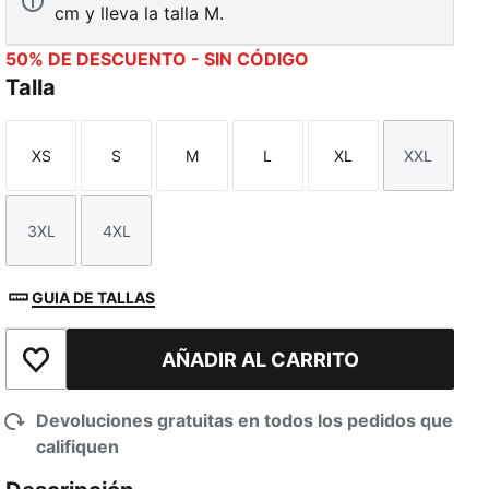
cm y lleva la talla M.
50% DE DESCUENTO - SIN CÓDIGO
Talla
XS
S
M
L
XL
XXL
Talla
Talla
Talla
Talla
Talla
Talla
3XL
4XL
Talla
Talla
GUIA DE TALLAS
AÑADIR AL CARRITO
Añadir a la lista de deseos
Devoluciones gratuitas en todos los pedidos que
califiquen