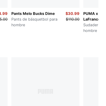
4.99
Pants Melo Bucks Dime
$30.99
PUMA x LA
5.00
Pants de básquetbol para
$110.00
LaFrancé Wr
hombre
Chrome
Sudadera co
hombre