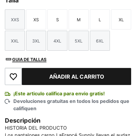
Talla
XXS
XS
S
M
L
XL
Talla
Talla
Talla
Talla
Talla
Talla
XXL
3XL
4XL
5XL
6XL
Talla
Talla
Talla
Talla
Talla
GUIA DE TALLAS
AÑADIR AL CARRITO
Añadir a la lista de deseos
¡Este articulo califica para envio gratis!
Devoluciones gratuitas en todos los pedidos que
califiquen
Descripción
HISTORIA DEL PRODUCTO
Los pantalones cargo LaFrancé Supply llevan el audaz