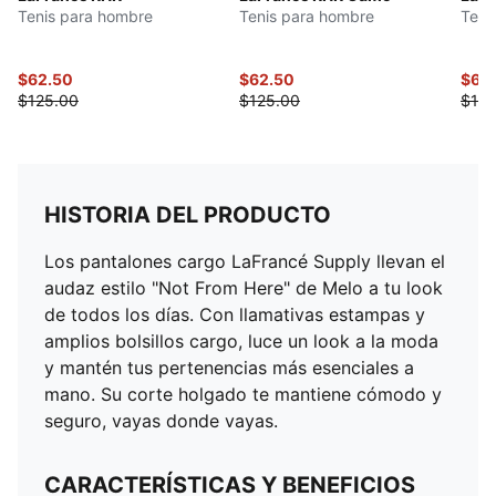
Tenis para hombre
Tenis para hombre
Teni
$62.50
$62.50
$62
$125.00
$125.00
$125
HISTORIA DEL PRODUCTO
Los pantalones cargo LaFrancé Supply llevan el
audaz estilo "Not From Here" de Melo a tu look
de todos los días. Con llamativas estampas y
amplios bolsillos cargo, luce un look a la moda
y mantén tus pertenencias más esenciales a
mano. Su corte holgado te mantiene cómodo y
seguro, vayas donde vayas.
CARACTERÍSTICAS Y BENEFICIOS