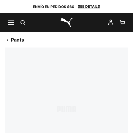
SEE DETAILS
ENVÍO EN PEDIDOS $60
BUSCAR
MI CUE
CA
PUMA.com
Pants