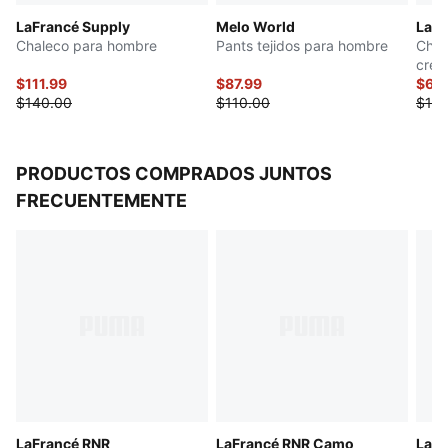
LaFrancé Supply
Melo World
LaFr
Chaleco para hombre
Pants tejidos para hombre
Cham
crem
$111.99
$87.99
$62
$140.00
$110.00
$125
PRODUCTOS COMPRADOS JUNTOS
FRECUENTEMENTE
LaFrancé RNR
LaFrancé RNR Camo
LaFr