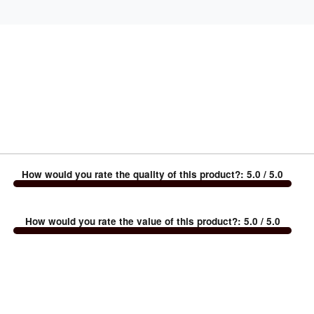
How would you rate the quality of this product?
:
5.0
/ 5.0
How would you rate the value of this product?
:
5.0
/ 5.0