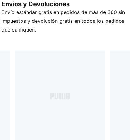
Envios y Devoluciones
elegante y te da confianza en los momentos
Envío estándar gratis en pedidos de más de $60 sin
importantes.
DETALLES
impuestos y devolución gratis en todos los pedidos
Paquete de 3
que califiquen.
Material principal: Poliéster reciclado