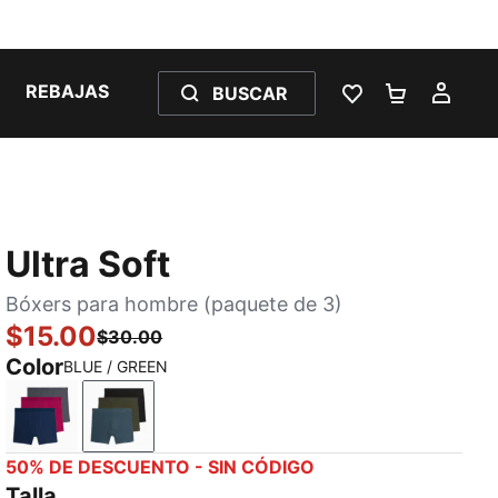
REBAJAS
BUSCAR
LISTA DE DESE
CARRITO 
MI C
Ultra Soft
Bóxers para hombre (paquete de 3)
$15.00
$30.00
Color
BLUE / GREEN
PINK / BLUE
BLUE / GREEN
50% DE DESCUENTO - SIN CÓDIGO
Talla