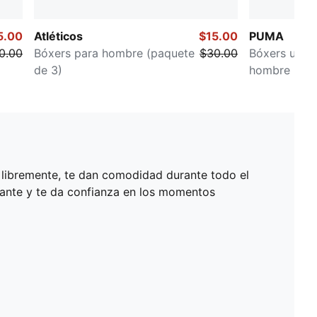
5.00
Atléticos
$15.00
PUMA
0.00
Bóxers para hombre (paquete
$30.00
Bóxers ultra
de 3)
hombre (paq
 libremente, te dan comodidad durante todo el
egante y te da confianza en los momentos