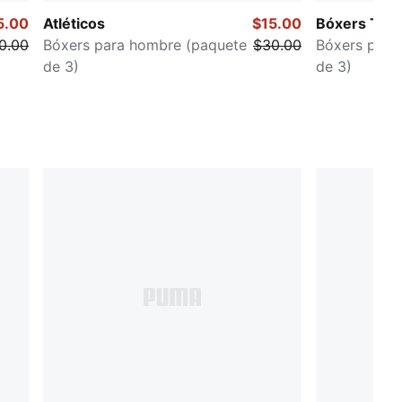
5.00
Atléticos
$15.00
Bóxers Trai
0.00
Bóxers para hombre (paquete
$30.00
Bóxers para
de 3)
de 3)