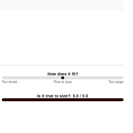
How does it fit?
100
Too small
%
True to size
Too large
between
Is it true to size?
:
5.0
/ 5.0
Too
small
and
True
to
size