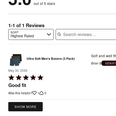
of
reviewers
out of 5 stars
0%
of
reviewers
of
reviewers
reviewers
1-1 of 1 Reviews
SORT
Highest Rated
Search reviews…
Soft and well fi
Ultra Soft Men's Boxers (3 Pack)
Brian B
VERIF
May 30, 2026
Rated
5
Good fit
out
1
0
Was this helpful?
of
5
SHOW MORE