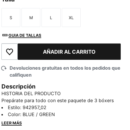
S
M
L
XL
Talla
Talla
Talla
Talla
GUIA DE TALLAS
AÑADIR AL CARRITO
Añadir a la lista de deseos
Devoluciones gratuitas en todos los pedidos que
califiquen
Descripción
HISTORIA DEL PRODUCTO
Prepárate para todo con este paquete de 3 bóxers
ultrasuaves. Diseñados con ajuste elástico para
Estilo
:
942957_02
moverte libremente, te dan comodidad durante todo
Color
:
BLUE / GREEN
el día sin importar el plan. Perfectos debajo de ropa
LEER MÁS
deportiva o atuendos informales. PUMA te hace lucir