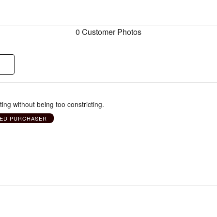
0 Customer Photos
tting without being too constricting.
IED PURCHASER