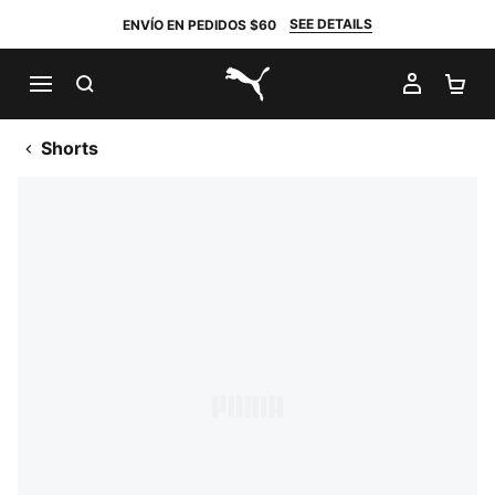
SEE DETAILS
ENVÍO EN PEDIDOS $60
BUSCAR
MI CUE
CA
PUMA.com
Shorts