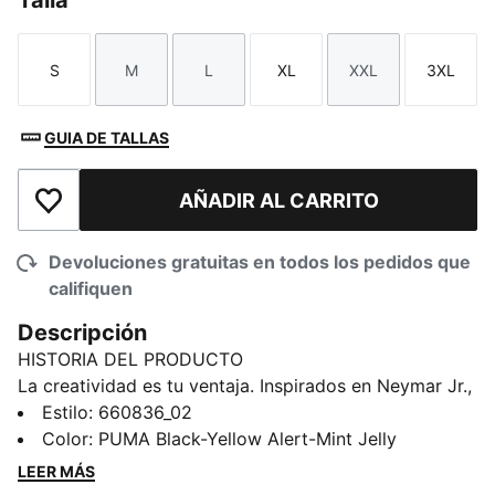
Talla
S
M
L
XL
XXL
3XL
Talla
Talla
Talla
Talla
Talla
Talla
GUIA DE TALLAS
AÑADIR AL CARRITO
Añadir a la lista de deseos
Devoluciones gratuitas en todos los pedidos que
califiquen
Descripción
HISTORIA DEL PRODUCTO
La creatividad es tu ventaja. Inspirados en Neymar Jr.,
este shorts de entrenamiento combina tecnología lista
Estilo
:
660836_02
para el futbol y estilo urbano. La tela liviana que
Color
:
PUMA Black-Yellow Alert-Mint Jelly
absorbe la humedad te permite mantener la atención
LEER MÁS
en cada ejercicio. Diseñados para el movimiento,