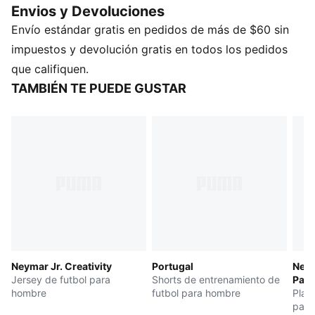
Envios y Devoluciones
creados para la comodidad: juega a tu manera, tanto
Envío estándar gratis en pedidos de más de $60 sin
dentro como fuera del campo.
CARACTERÍSTICAS Y BENEFICIOS
impuestos y devolución gratis en todos los pedidos
Fabricada con material 100 % reciclado excepto,
que califiquen.
ribetes y decoraciones.
TAMBIÉN TE PUEDE GUSTAR
DETALLES
Corte: regular
Tipo de material principal: tejido de interlock
Largo: regular
Cintura: media
Bolsillos: laterales
Neymar Jr. Creativity
Portugal
Neym
Jersey de futbol para
Shorts de entrenamiento de
Pass
hombre
futbol para hombre
Play
para