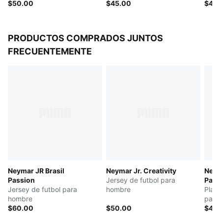
$50.00
$45.00
$40
PRODUCTOS COMPRADOS JUNTOS
FRECUENTEMENTE
Neymar JR Brasil
Neymar Jr. Creativity
Neym
Passion
Jersey de futbol para
Pass
Jersey de futbol para
hombre
Play
hombre
para
$60.00
$50.00
$40