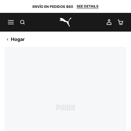
SEE DETAILS
ENVÍO EN PEDIDOS $60
BUSCAR
MI CUE
CA
PUMA.com
Hogar