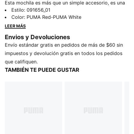
Esta mochila es más que un simple accesorio, es una
declaración de tu pasión por el fútbol. Diseñada para
Estilo
:
091656_01
combinar estilo y deporte, te permite lucir los colores
Color
:
PUMA Red-PUMA White
del Chivas vayas donde vayas. Estés en la cancha o
LEER MÁS
en tus planes informales, representa al club con
Envios y Devoluciones
orgullo.
Envío estándar gratis en pedidos de más de $60 sin
CARACTERÍSTICAS Y BENEFICIOS
Producto fabricado con al menos un 50% de
impuestos y devolución gratis en todos los pedidos
materiales reciclados
que califiquen.
DETALLES
TAMBIÉN TE PUEDE GUSTAR
Compartimento principal con cierre bidireccional
Bolsillo frontal con solapa
Bolsillo lateral con cierre
Bolsillo lateral en tejido de malla
Volumen: 22 litros
Dimensiones: 44 x 7,5 x 14 cm
Con la marca del club