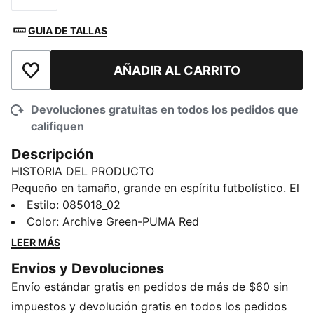
GUIA DE TALLAS
AÑADIR AL CARRITO
Añadir a la lista de deseos
Devoluciones gratuitas en todos los pedidos que
califiquen
Descripción
HISTORIA DEL PRODUCTO
Pequeño en tamaño, grande en espíritu futbolístico. El
mini balón de México presenta un llamativo acabado
Estilo
:
085018_02
metálico y una estructura clásica de 32 paneles para
Color
:
Archive Green-PUMA Red
toques rápidos y creatividad. Mételo en tu mochila,
LEER MÁS
juega con él en el parque y muestra tus colores.
Envios y Devoluciones
DETALLES
Envío estándar gratis en pedidos de más de $60 sin
Estructura de 32 paneles
Cosido a máquina
impuestos y devolución gratis en todos los pedidos