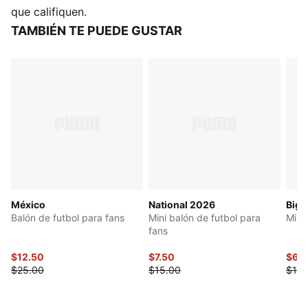
Acabado metálico
que califiquen.
Marca oficial del equipo
TAMBIÉN TE PUEDE GUSTAR
Para todas las edades
México
National 2026
Big 
Balón de futbol para fans
Mini balón de futbol para
Mini
fans
$12.50
$7.50
$6.
$25.00
$15.00
$13.