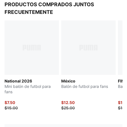
PRODUCTOS COMPRADOS JUNTOS
FRECUENTEMENTE
National 2026
México
FINA
Mini balón de futbol para
Balón de futbol para fans
Baló
fans
$7.50
$12.50
$13.
$15.00
$25.00
$15.