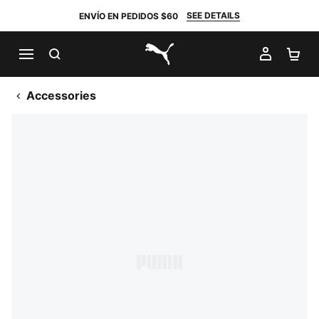
SEE DETAILS
ENVÍO EN PEDIDOS $60
BUSCAR
MI CUE
CA
PUMA.com
Accessories