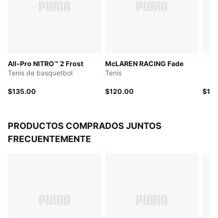
Amortiguación: máxima
Malla técnica que garantiza transpirabilidad y soporte
La entresuela de espuma CMEVA ofrece ligereza y
amortiguación
Patrón de tracción de alta abrasión
All-Pro NITRO™ 2 Frost
McLAREN RACING Fade
Tenis de basquetbol
Tenis
$135.00
$120.00
$13
PRODUCTOS COMPRADOS JUNTOS
FRECUENTEMENTE