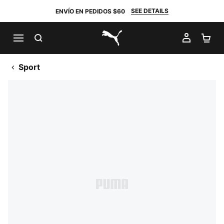
SEE DETAILS
ENVÍO EN PEDIDOS $60
BUSCAR
MI CUE
CA
PUMA.com
Sport