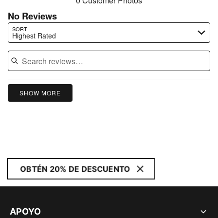
0 Customer Photos
No Reviews
Search reviews…
SORT
Highest Rated
SHOW MORE
OBTÉN 20% DE DESCUENTO
APOYO