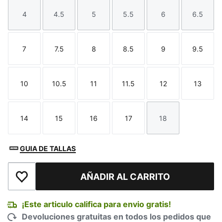
4
4.5
5
5.5
6
6.5
Talla
Talla
Talla
Talla
Talla
Talla
7
7.5
8
8.5
9
9.5
Talla
Talla
Talla
Talla
Talla
Talla
10
10.5
11
11.5
12
13
Talla
Talla
Talla
Talla
Talla
Talla
14
15
16
17
18
Talla
Talla
Talla
Talla
Talla
GUIA DE TALLAS
AÑADIR AL CARRITO
Añadir a la lista de deseos
¡Este articulo califica para envio gratis!
Devoluciones gratuitas en todos los pedidos que