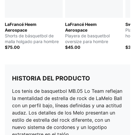
LaFrancé Heem
LaFrancé Heem
Swis
Aerospace
Aerospace
Play
Shorts de básquetbol de
Playera de basquetbol
hom
malla holgado para hombre
oversize para hombre
$75.00
$45.00
$35
HISTORIA DEL PRODUCTO
Los tenis de basquetbol MB.05 Lo Team reflejan
la mentalidad de estrella de rock de LaMelo Ball
con un perfil bajo, líneas definidas y una actitud
audaz. Los detalles de los Melo presentan un
estilo de estrella del rock diferente, con un
nuevo sistema de cordones y un logotipo
extraterrestre en el talón.