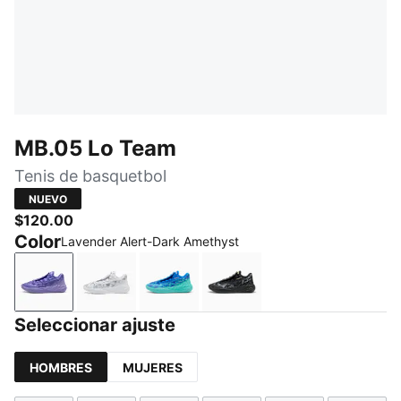
MB.05 Lo Team
Tenis de basquetbol
NUEVO
$120.00
Color
Lavender Alert-Dark Amethyst
Lavender Alert-Dark Amethyst
PUMA White-Gray Echo
Ultra Blue-Intense Mint
PUMA Black-Moody Gra
Seleccionar ajuste
HOMBRES
MUJERES