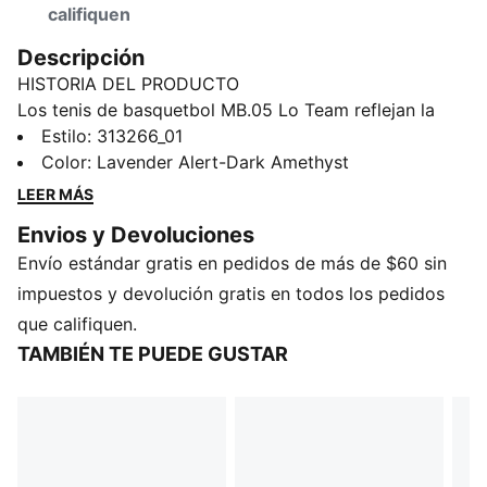
califiquen
Descripción
HISTORIA DEL PRODUCTO
Los tenis de basquetbol MB.05 Lo Team reflejan la
mentalidad de estrella de rock de LaMelo Ball con un
Estilo
:
313266_01
perfil bajo, líneas definidas y una actitud audaz. Los
Color
:
Lavender Alert-Dark Amethyst
detalles de los Melo presentan un estilo de estrella del
LEER MÁS
rock diferente, con un nuevo sistema de cordones y
Envios y Devoluciones
un logotipo extraterrestre en el talón.
Envío estándar gratis en pedidos de más de $60 sin
CARACTERÍSTICAS Y BENEFICIOS
El empeine está fabricado con al menos un 30 % de
impuestos y devolución gratis en todos los pedidos
materiales reciclados
que califiquen.
DETALLES
TAMBIÉN TE PUEDE GUSTAR
Producto diseñado para: basquetbol
Calce: regular
Cierre: cordones
Tipo de talón: plano
Pronación: neutra