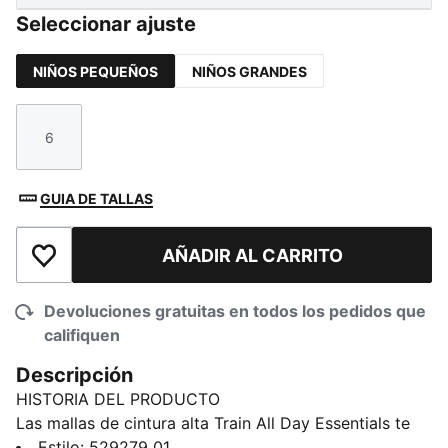
Seleccionar ajuste
NIÑOS PEQUEÑOS
NIÑOS GRANDES
6
Talla
GUIA DE TALLAS
AÑADIR AL CARRITO
Añadir a la lista de deseos
Devoluciones gratuitas en todos los pedidos que
califiquen
Descripción
HISTORIA DEL PRODUCTO
Las mallas de cintura alta Train All Day Essentials te
ayudan a mantenerte seca con nuestra tecnología
Estilo
:
529279_01