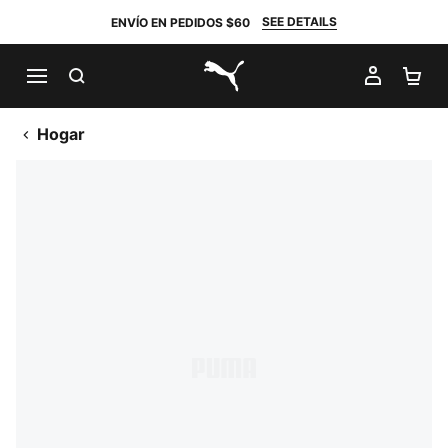
SEE DETAILS
ENVÍO EN PEDIDOS $60
BUSCAR
MI CUE
CA
PUMA.com
Hogar