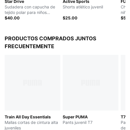
Star Drive
Active Sports
FUT
PUMA Juvenil: producto recomendado para niños y
Sudadera con capucha de
Shorts atlético juvenil
Cham
adolescentes de 8 a 16 años
tejido polar para niños
niño
grandes
$40.00
$25.00
$56
PRODUCTOS COMPRADOS JUNTOS
FRECUENTEMENTE
Train All Day Essentials
Super PUMA
T7
Mallas cortas de cintura alta
Pants juvenil T7
Pants
juveniles
desl