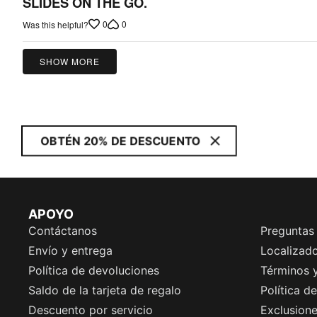
SLIDES ON THE GO.
out
0
0
Was this helpful?
of
5
SHOW MORE
OBTÉN 20% DE DESCUENTO
APOYO
Contáctanos
Preguntas
Envío y entrega
Localizado
Política de devoluciones
Términos 
Saldo de la tarjeta de regalo
Política d
Descuento por servicio
Exclusion