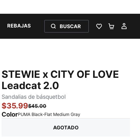
REBAJAS
BUSCAR
LISTA DE DESE
CARRITO 
MI C
STEWIE x CITY OF LOVE
Leadcat 2.0
Sandalias de básquetbol
$35.99
$45.00
Color
:
agotado
PUMA Black-Flat Medium Gray
AGOTADO