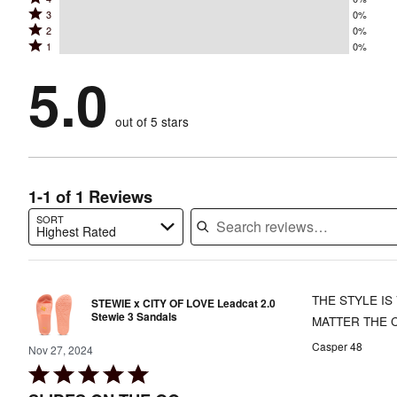
5
Rated
3
0%
4
stars
Rated
2
0%
3
stars
by
Rated
1
0%
2
stars
by
100%
1
stars
by
5.0
0%
of
stars
by
0%
of
reviewers
by
0%
of
reviewers
out of 5 stars
0%
of
reviewers
of
reviewers
reviewers
1-1 of 1 Reviews
SORT
Highest Rated
Search reviews…
THE STYLE IS
STEWIE x CITY OF LOVE Leadcat 2.0
Stewie 3 Sandals
MATTER THE 
Casper 48
Nov 27, 2024
Rated
5