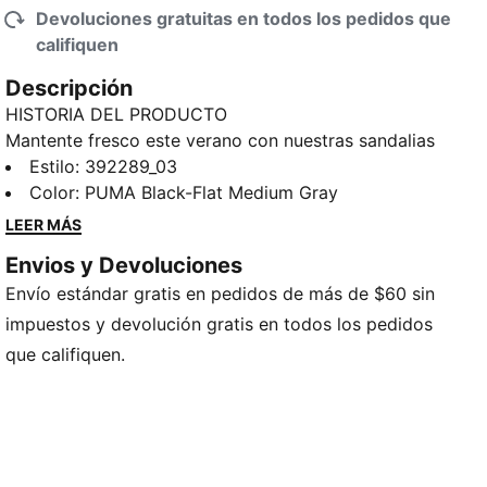
Devoluciones gratuitas en todos los pedidos que
califiquen
Descripción
HISTORIA DEL PRODUCTO
Mantente fresco este verano con nuestras sandalias
Leadcat 2.0 Stewie 3. Las correas de cuero
Estilo
:
392289_03
acolchadas brindan un ajuste seguro pero
Color
:
PUMA Black-Flat Medium Gray
transpirable, mientras que la plantilla moldeada
LEER MÁS
brinda comodidad incomparable para usar durante
Envios y Devoluciones
todo el día. Ya sea que vayas a la playa, a la alberca
Envío estándar gratis en pedidos de más de $60 sin
o a una carne asada con amigos, llegá con estilo.
Estas sandalias están diseñadas para momentos
impuestos y devolución gratis en todos los pedidos
memorables.
que califiquen.
DETALLES
Cubierta sintética
Suela de EVA moldeada, para excelente agarre y
durabilidad, incluso en superficies mojadas
Punta descubierta