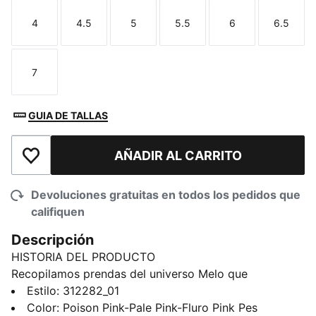
4
4.5
5
5.5
6
6.5
Talla
Talla
Talla
Talla
Talla
Talla
7
Talla
GUIA DE TALLAS
AÑADIR AL CARRITO
Añadir a la lista de deseos
Devoluciones gratuitas en todos los pedidos que
califiquen
Descripción
HISTORIA DEL PRODUCTO
Recopilamos prendas del universo Melo que
demuestran, sin dudas, que él es "Not From Here". El
Estilo
:
312282_01
modelo estrella más reciente son las LaFrancé RNR.
Color
:
Poison Pink-Pale Pink-Fluro Pink Pes