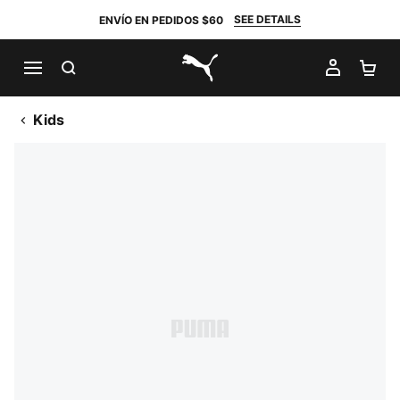
SEE DETAILS
ENVÍO EN PEDIDOS $60
BUSCAR
MI CUE
CA
PUMA.com
Kids