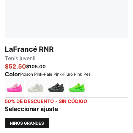
LaFrancé RNR
Tenis juvenil
$52.50
$105.00
Color
Poison Pink-Pale Pink-Fluro Pink Pes
Poison Pink-Pale Pink-Fluro Pink Pes
White Glow-Silver Mist
Dusky Gray-White Glow
Fluro Green Pes-Green G
50% DE DESCUENTO - SIN CÓDIGO
Seleccionar ajuste
NIÑOS GRANDES