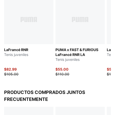
niños y adolescentes de 8 a 16 años
LaFrancé RNR
PUMA x FAST & FURIOUS
LaFr
Tenis juveniles
LaFrancé RNR LA
Tenis
Tenis juveniles
$82.99
$55.00
$52
$105.00
$110.00
$105
PRODUCTOS COMPRADOS JUNTOS
FRECUENTEMENTE