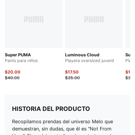
Super PUMA
Luminous Cloud
Sup
Pants para niños
Playera oversized juvenil
Play
$20.00
$17.50
$17.
$40.00
$35.00
$35
HISTORIA DEL PRODUCTO
Recopilamos prendas del universo Melo que
demuestran, sin dudas, que él es "Not From