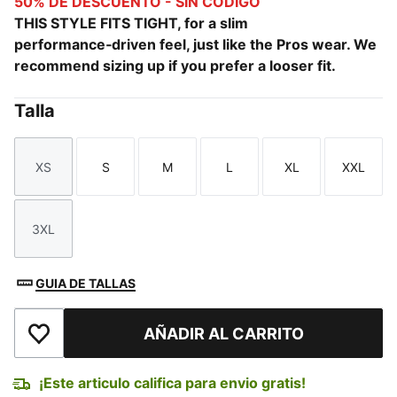
50% DE DESCUENTO - SIN CÓDIGO
THIS STYLE FITS TIGHT, for a slim
performance‑driven feel, just like the Pros wear. We
recommend sizing up if you prefer a looser fit.
Talla
XS
S
M
L
XL
XXL
Talla
Talla
Talla
Talla
Talla
Talla
3XL
Talla
GUIA DE TALLAS
AÑADIR AL CARRITO
Añadir a la lista de deseos
¡Este articulo califica para envio gratis!