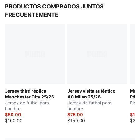
PRODUCTOS COMPRADOS JUNTOS
FRECUENTEMENTE
Jersey third réplica
Jersey visita auténtico
Manc
Manchester City 25/26
AC Milan 25/26
Ftbl
Jersey de futbol para
Jersey de futbol para
Playe
hombre
hombre
$50.00
$75.00
$19.
$100.00
$150.00
$25.