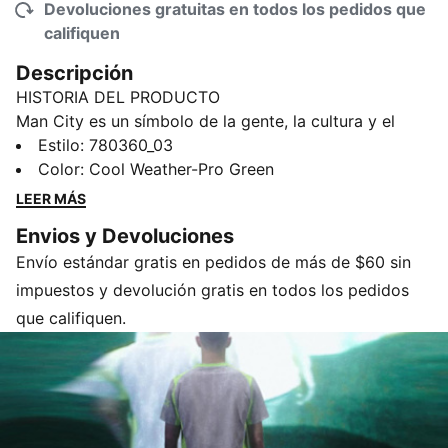
Devoluciones gratuitas en todos los pedidos que
califiquen
Descripción
HISTORIA DEL PRODUCTO
Man City es un símbolo de la gente, la cultura y el
humor de Manchester. Por eso, el jersey third 25/26 es
Estilo
:
780360_03
un homenaje al clima de Mánchester, diseñado para
Color
:
Cool Weather-Pro Green
aquellos que llevan al City en el corazón, llueva o
LEER MÁS
haga sol. (Aunque, seamos sinceros, sobre todo
Envios y Devoluciones
lluvia.)
Envío estándar gratis en pedidos de más de $60 sin
CARACTERÍSTICAS Y VENTAJAS
LIGERO: El tejido ULTRAWEAVE de alta tecnología
impuestos y devolución gratis en todos los pedidos
reduce el peso y la fricción
que califiquen.
COMODIDAD: tecnología dryCELL que absorbe el
sudor diseñada para mantenerte seco y cómodo
Contenido reciclado: Hecho con material 100 %
reciclado, excluyendo adornos y decoraciones
DETALLES