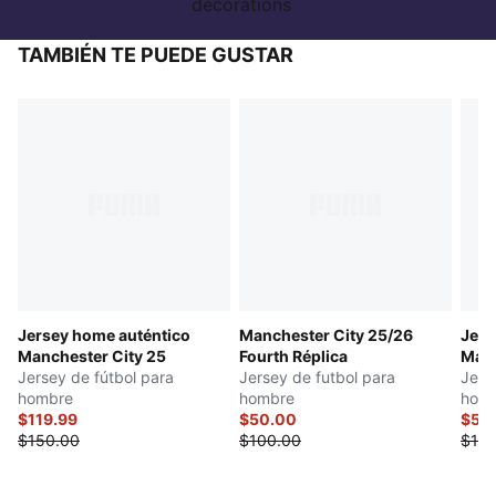
decorations
TAMBIÉN TE PUEDE GUSTAR
Jersey home auténtico
Manchester City 25/26
Jers
Manchester City 25
Fourth Réplica
Manc
Jersey de fútbol para
Jersey de futbol para
Jers
hombre
hombre
hom
$119.99
$50.00
$50
$150.00
$100.00
$100