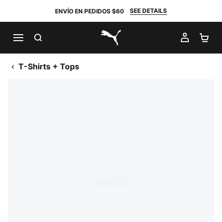
SEE DETAILS
ENVÍO EN PEDIDOS $60
BUSCAR
MI CUE
CA
PUMA.com
T-Shirts + Tops