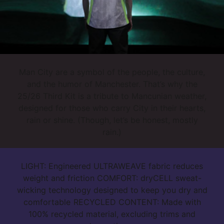
Corte semi-ajustado
Tipo de material principal: Dobby, con ULTRAWEAVE
Mangas cortas
Cuello redondo
Longitud regular
Paneles de malla en hombros, laterales y axilas
Man City are a symbol of the people, the culture,
Detalles de la marca oficial del equipo
and the humor of Manchester. That’s why the
25/26 Third Kit is a tribute to Mancunian weather,
designed for those who carry City in their hearts,
rain or shine. (Though, let’s be honest, mostly
rain.)
LIGHT: Engineered ULTRAWEAVE fabric reduces
weight and friction COMFORT: dryCELL sweat-
wicking technology designed to keep you dry and
comfortable RECYCLED CONTENT: Made with
100% recycled material, excluding trims and