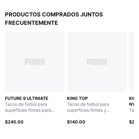
PRODUCTOS COMPRADOS JUNTOS
FRECUENTEMENTE
FUTURE 9 ULTIMATE
KING TOP
KIN
Tacos de futbol para
Tacos de futbol para
NYC
superficies firmes para
superficies firmes y
Taco
hombre
artificiales para hombre
$245.00
$140.00
$28