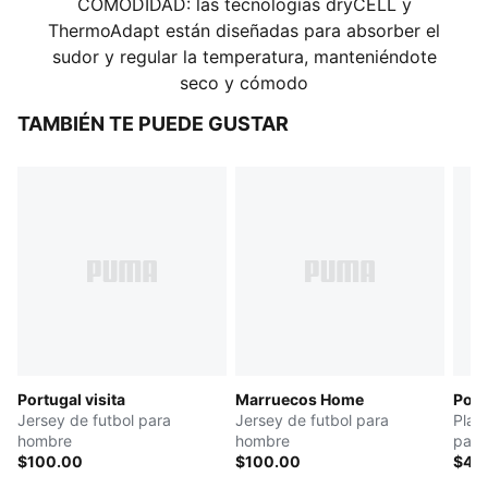
COMODIDAD: las tecnologías dryCELL y
ThermoAdapt están diseñadas para absorber el
sudor y regular la temperatura, manteniéndote
seco y cómodo
TAMBIÉN TE PUEDE GUSTAR
Portugal visita
Marruecos Home
Port
Jersey de futbol para
Jersey de futbol para
Play
hombre
hombre
para
$100.00
$100.00
$40