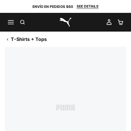
SEE DETAILS
ENVÍO EN PEDIDOS $60
BUSCAR
MI CUE
CA
PUMA.com
T-Shirts + Tops