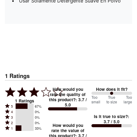
Usar Solamente Detergente Suave En Polvo
1
Ratings
How would you
How does it fit?
rate the quality of
100
Too
%
True
Too
this product?
:
3.7
/
1
Ratings
small
to size
large
5.0
between
Rated
5
67%
Rated
Too
4
0%
5
Is it true to size?
:
Rated
3
0%
4
small
stars
3.7
/ 5.0
Rated
2
0%
3
stars
How would you
by
and
Rated
1
33%
2
stars
rate the value of
by
67%
True
1
this product?
:
3.7
/
stars