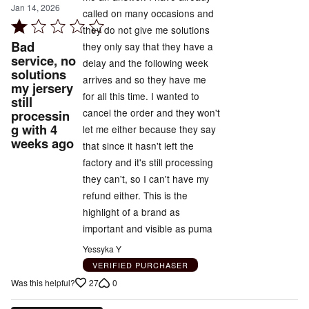
Jan 14, 2026
called on many occasions and
Rated
they do not give me solutions
1
Bad
they only say that they have a
out
service, no
delay and the following week
solutions
of
arrives and so they have me
my jersery
5
for all this time. I wanted to
still
cancel the order and they won't
processin
g with 4
let me either because they say
weeks ago
that since it hasn't left the
factory and it's still processing
they can't, so I can't have my
refund either. This is the
highlight of a brand as
important and visible as puma
Yessyka Y
VERIFIED PURCHASER
27
0
Was this helpful?