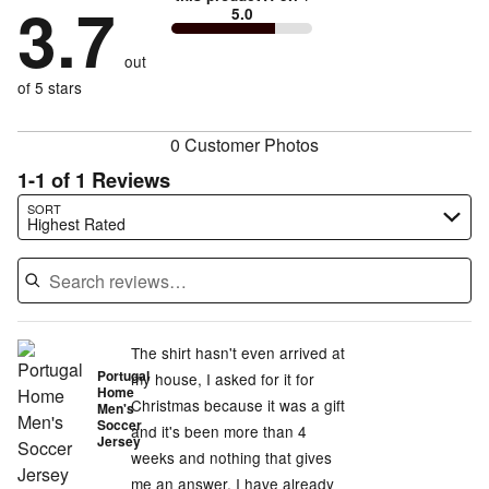
by
3.7
0%
of
5.0
stars
to
by
0%
of
reviewers
by
size
0%
of
reviewers
out
33%
of
reviewers
of
of 5 stars
reviewers
reviewers
0 Customer Photos
1-1 of 1 Reviews
Search reviews…
SORT
Highest Rated
The shirt hasn't even arrived at
Portugal
my house, I asked for it for
Home
Christmas because it was a gift
Men's
Soccer
and it's been more than 4
Jersey
weeks and nothing that gives
me an answer. I have already