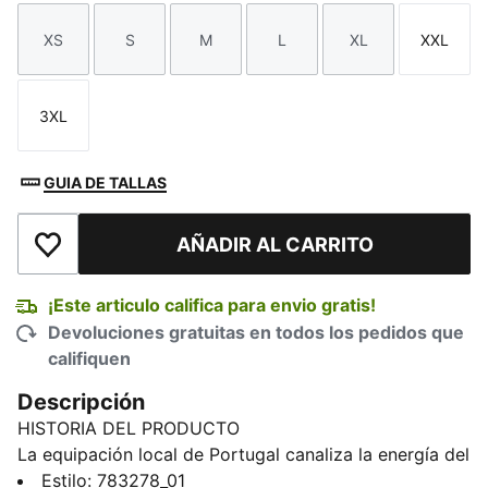
XS
S
M
L
XL
XXL
Talla
Talla
Talla
Talla
Talla
Talla
3XL
Talla
GUIA DE TALLAS
AÑADIR AL CARRITO
Añadir a la lista de deseos
¡Este articulo califica para envio gratis!
Devoluciones gratuitas en todos los pedidos que
califiquen
Descripción
HISTORIA DEL PRODUCTO
La equipación local de Portugal canaliza la energía del
océano y la intensidad de un equipo listo para causar
Estilo
:
783278_01