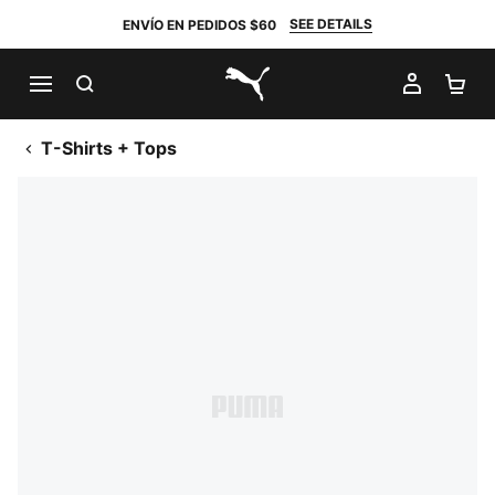
SEE DETAILS
ENVÍO EN PEDIDOS $60
BUSCAR
MI CUE
CA
PUMA.com
T-Shirts + Tops