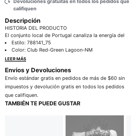
Devoluciones gratuitas en todos los pedidos que
califiquen
Descripción
HISTORIA DEL PRODUCTO
El conjunto local de Portugal canaliza la energía del
océano y la intensidad de un equipo que está listo
Estilo
:
788141_75
para hacer olas en el escenario más grande. Presenta
Color
:
Club Red-Green Lagoon-NM
un icónico fondo rojo con estampado integral
LEER MÁS
ondulado y ribetes verdes, un guiño a las raíces
Envios y Devoluciones
marítimas del país y a su espíritu intrépido. Es un
Envío estándar gratis en pedidos de más de $60 sin
diseño que apela a quienes nacieron para explorar y
viven para jugar por “amor à camisola”. Diseñada para
impuestos y devolución gratis en todos los pedidos
los fanáticos del fútbol europeo, esta réplica combina
que califiquen.
el mismo look de los partidos con una silueta, detalles
TAMBIÉN TE PUEDE GUSTAR
y materiales más informales que son ideales para
vestir tanto el día del partido como cualquier otro. El
diseño se completa con el número de tu jugador
favorito estampado en el pecho y la espalda.