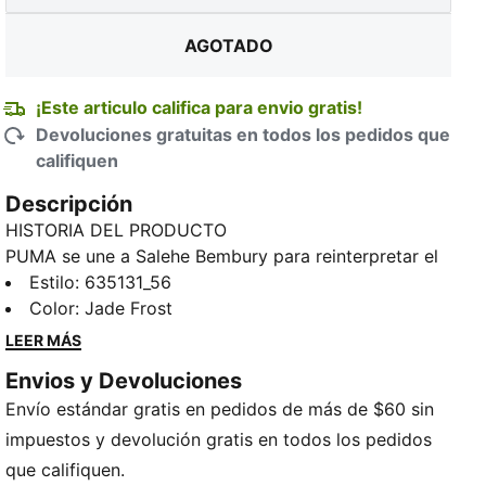
AGOTADO
¡Este articulo califica para envio gratis!
Devoluciones gratuitas en todos los pedidos que
califiquen
Descripción
HISTORIA DEL PRODUCTO
PUMA se une a Salehe Bembury para reinterpretar el
estilo de los días de partido a través de su
Estilo
:
635131_56
perspectiva única: estampados elegantes, detalles
Color
:
Jade Frost
cuidados y un punto de vista inconfundiblemente
LEER MÁS
fresco. El jersey PUMA x MARRUECOS x SALEHE
Envios y Devoluciones
BEMBURY KING, que forma parte de nuestra
Envío estándar gratis en pedidos de más de $60 sin
colección KING de inspiración retro, está diseñado
con detalles de la ropa deportiva universitaria
impuestos y devolución gratis en todos los pedidos
estadounidense.
que califiquen.