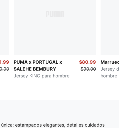
1.99
PUMA x PORTUGAL x
$80.99
Marruecos
0.00
SALEHE BEMBURY
$90.00
Jersey de fu
Jersey KING para hombre
hombre
a única: estampados elegantes, detalles cuidados