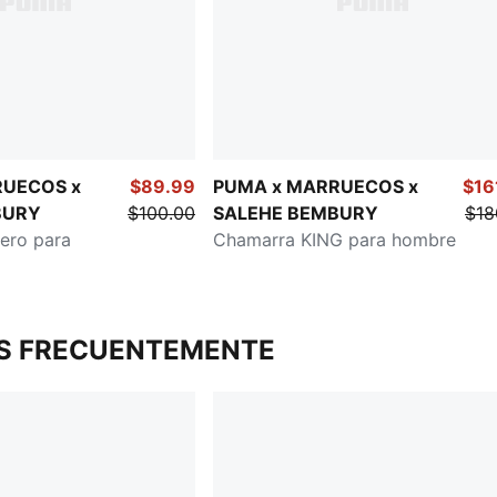
RUECOS x
$89.99
PUMA x MARRUECOS x
$16
BURY
$100.00
SALEHE BEMBURY
$18
ero para
Chamarra KING para hombre
S FRECUENTEMENTE