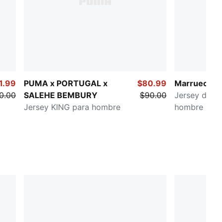
1.99
PUMA x PORTUGAL x
$80.99
Marruecos
0.00
SALEHE BEMBURY
$90.00
Jersey de fu
Jersey KING para hombre
hombre