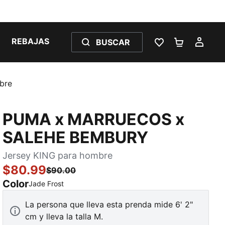
REBAJAS
BUSCAR
LISTA DE DESE
CARRITO 
MI C
bre
PUMA x MARRUECOS x
SALEHE BEMBURY
Jersey KING para hombre
$80.99
$90.00
Color
:
agotado
Jade Frost
La persona que lleva esta prenda mide 6' 2"
cm y lleva la talla M.