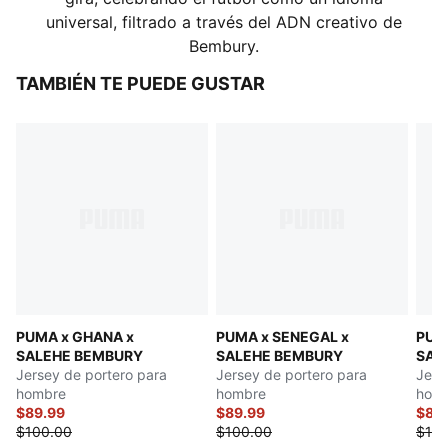
universal, filtrado a través del ADN creativo de
Bembury.
TAMBIÉN TE PUEDE GUSTAR
PUMA x GHANA x
PUMA x SENEGAL x
PUMA
SALEHE BEMBURY
SALEHE BEMBURY
SAL
Jersey de portero para
Jersey de portero para
Jers
hombre
hombre
hom
$89.99
$89.99
$89
$100.00
$100.00
$100