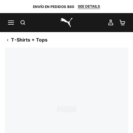
SEE DETAILS
ENVÍO EN PEDIDOS $60
BUSCAR
MI CUE
CA
PUMA.com
T-Shirts + Tops