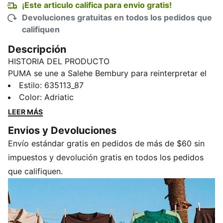
¡Este articulo califica para envio gratis!
Devoluciones gratuitas en todos los pedidos que
califiquen
Descripción
HISTORIA DEL PRODUCTO
PUMA se une a Salehe Bembury para reinterpretar el
estilo de los días de partido a través de su
Estilo
:
635113_87
perspectiva única: estampados elegantes, detalles
Color
:
Adriatic
cuidados y un punto de vista inconfundiblemente
LEER MÁS
fresco. El jersey PUMA x EGIPTO x SALEHE BEMBURY
Envios y Devoluciones
KING, que forma parte de nuestra colección KING de
Envío estándar gratis en pedidos de más de $60 sin
inspiración retro, está diseñado con detalles de la
ropa deportiva universitaria estadounidense.
impuestos y devolución gratis en todos los pedidos
CARACTERÍSTICAS Y VENTAJAS
que califiquen.
CONTROL DE LA HUMEDAD: Los tejidos técnicos
dryCELL absorben la humedad de la piel para
ayudarte a mantenerte seco y cómodo
Fabricado con material 100 % reciclado, excepto los