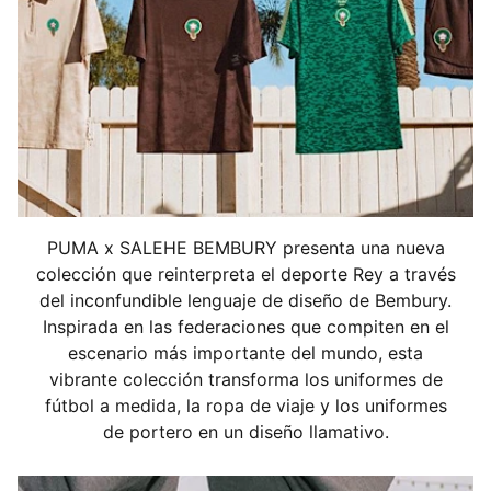
ribetes y adornos.
DETALLES
Corte: holgado
Tipo de material principal: doble tejido piqué
Cuello: alto
Mangas cortas
Largo: regular
Cinta de jacquard
Escudo de la federación con textura brillante
PUMA x SALEHE BEMBURY presenta una nueva
Logotipo PUMA KING bordado
colección que reinterpreta el deporte Rey a través
del inconfundible lenguaje de diseño de Bembury.
Inspirada en las federaciones que compiten en el
escenario más importante del mundo, esta
vibrante colección transforma los uniformes de
fútbol a medida, la ropa de viaje y los uniformes
de portero en un diseño llamativo.