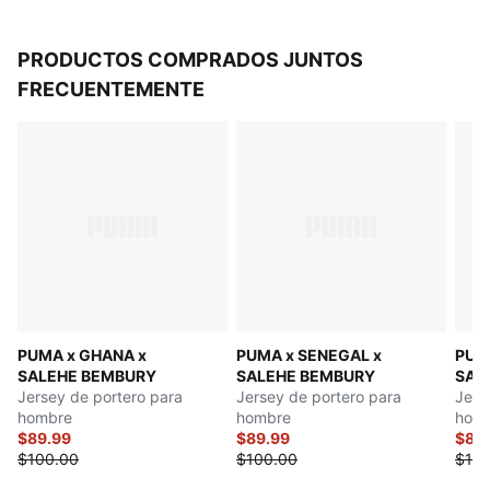
PRODUCTOS COMPRADOS JUNTOS
FRECUENTEMENTE
PUMA x GHANA x
PUMA x SENEGAL x
PUMA
SALEHE BEMBURY
SALEHE BEMBURY
SAL
Jersey de portero para
Jersey de portero para
Jers
hombre
hombre
hom
$89.99
$89.99
$89
$100.00
$100.00
$100