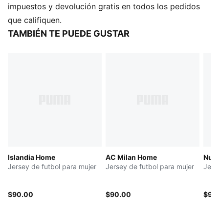
CARACTERÍSTICAS Y BENEFICIOS
impuestos y devolución gratis en todos los pedidos
CONTROL DE LA HUMEDAD: Los tejidos técnicos
que califiquen.
dryCELL absorben la humedad de la piel para
TAMBIÉN TE PUEDE GUSTAR
mantenerte seca y cómoda.
DETALLES
Corte: regular
Material principal: jacquard de doble vista
Cuello: camisero
Mangas cortas
Detalles del club y de la marca PUMA
Islandia Home
AC Milan Home
Nuev
Jersey de futbol para mujer
Jersey de futbol para mujer
Jers
$90.00
$90.00
$90