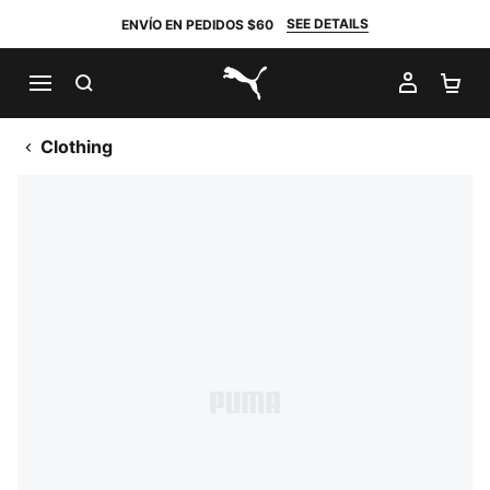
SEE DETAILS
ENVÍO EN PEDIDOS $60
BUSCAR
MI CUE
CA
PUMA.com
Clothing