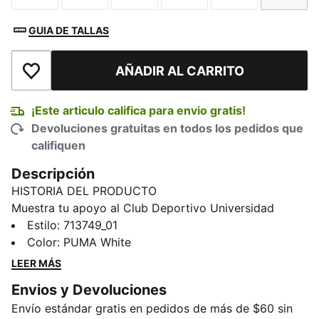
GUIA DE TALLAS
AÑADIR AL CARRITO
Añadir a la lista de deseos
¡Este articulo califica para envio gratis!
Devoluciones gratuitas en todos los pedidos que
califiquen
Descripción
HISTORIA DEL PRODUCTO
Muestra tu apoyo al Club Deportivo Universidad
Católica con este jersey home. El tejido ligero y
Estilo
:
713749_01
transpirable te ayuda a mantenerte fresco desde el
Color
:
PUMA White
saque inicial hasta el silbato final. El ajuste regular
LEER MÁS
resulta cómodo tanto dentro como fuera del campo,
Envios y Devoluciones
para que puedas mantener la concentración, ya sea
Envío estándar gratis en pedidos de más de $60 sin
creando oportunidades o celebrando cada victoria.