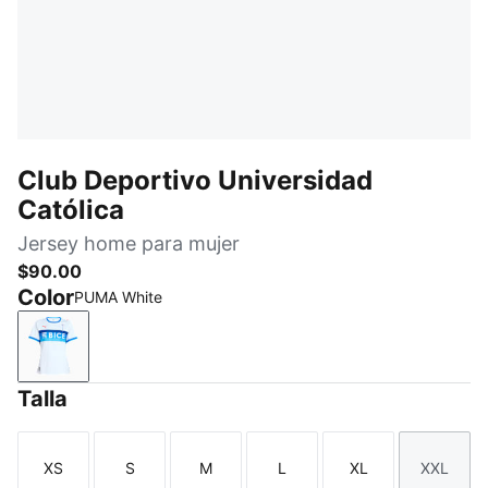
Club Deportivo Universidad
Católica
Jersey home para mujer
$90.00
Color
PUMA White
PUMA White
Talla
XS
S
M
L
XL
XXL
Talla
Talla
Talla
Talla
Talla
Talla