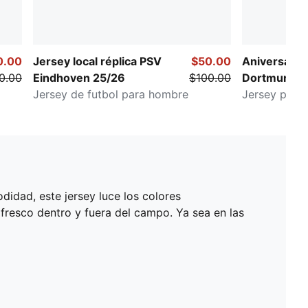
0.00
Jersey local réplica PSV
$50.00
Aniversario 
0.00
Eindhoven 25/26
$100.00
Dortmund
Jersey de futbol para hombre
Jersey para
didad, este jersey luce los colores
 fresco dentro y fuera del campo. Ya sea en las