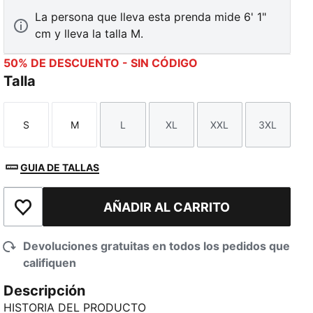
La persona que lleva esta prenda mide 6' 1"
cm y lleva la talla M.
50% DE DESCUENTO - SIN CÓDIGO
Talla
S
M
L
XL
XXL
3XL
Talla
Talla
Talla
Talla
Talla
Talla
GUIA DE TALLAS
AÑADIR AL CARRITO
Añadir a la lista de deseos
Devoluciones gratuitas en todos los pedidos que
califiquen
Descripción
HISTORIA DEL PRODUCTO