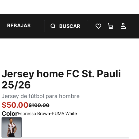
REBAJAS
BUSCAR
LISTA DE DESE
CARRITO 
MI C
Jersey home FC St. Pauli
25/26
Jersey de fútbol para hombre
$50.00
$100.00
Color
Espresso Brown-PUMA White
Espresso Brown-PUMA White