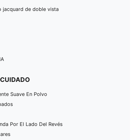
do jacquard de doble vista
MA
 CUIDADO
ente Suave En Polvo
pados
enda Por El Lado Del Revés
lares