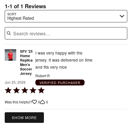
1-1 of 1 Reviews
Search reviews…
SORT
Highest Rated
SFV '25
I was very happy with the
Home
jersey. It was delivered on time
Replica
Men's
and fits very nice
Soccer
Jersey
Robert R
Jun 25, 2026
VERIFIED PURCHASER
Rated
5
0
0
Was this helpful?
out
of
5
SHOW MORE