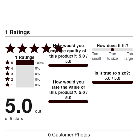
1
Ratings
How would you
How does it fit?
rate the quality of
100
Too
%
True
Too
this product?
:
5.0
/
1
Ratings
small
to size
large
5.0
between
Rated
5
100%
Rated
Too
4
0%
5
Is it true to size?
:
Rated
3
0%
4
small
stars
5.0
/ 5.0
Rated
2
0%
3
stars
How would you
by
and
Rated
1
0%
2
stars
rate the value of
by
100%
True
1
this product?
:
5.0
/
stars
by
5.0
0%
of
5.0
stars
to
by
0%
of
reviewers
by
size
0%
of
reviewers
out
0%
of
reviewers
of
of 5 stars
reviewers
reviewers
0 Customer Photos