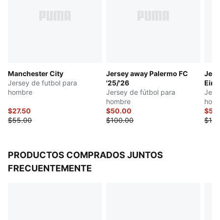
DETALLES
Ajuste regular
Manga corta
Cuello redondo
Paneles laterales del empeine de malla
Pequeñas inserciones laterales de malla que cruzan
Manchester City
Jersey away Palermo FC
Jers
los paneles laterales
Jersey de futbol para
'25/'26
Eind
Tejido jacquard en la parte delantera, panel posterior
hombre
Jersey de fútbol para
Jers
y mangas que ofrecen una sensación premium
hombre
hom
Ícono PUMA Cat al lado derecho del pecho
$27.50
$50.00
$50
$55.00
$100.00
$100
Insignia de BVB ubicada en el lado izquierdo del
pecho
PRODUCTOS COMPRADOS JUNTOS
FRECUENTEMENTE