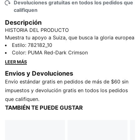
Devoluciones gratuitas en todos los pedidos que
califiquen
Descripción
HISTORIA DEL PRODUCTO
Muestra tu apoyo a Suiza, que busca la gloria europea
en su propio país. El uniforme local, diseñado
Estilo
:
782182_10
exclusivamente para el equipo femenil, se inspira en
Color
:
PUMA Red-Dark Crimson
los tradicionales monogramas textiles suizos, mientras
LEER MÁS
que el de visitante hace un guiño a la estación
Envios y Devoluciones
ferroviaria de Jungfraujoch, en los Alpes. Con el
Envío estándar gratis en pedidos de más de $60 sin
público local apoyándolas y la cruz suiza en el pecho,
la tercera podría ser la vencida para La Nati.
impuestos y devolución gratis en todos los pedidos
CARACTERÍSTICAS Y BENEFICIOS
que califiquen.
COMODIDAD: Tecnología dryCELL que absorbe el
TAMBIÉN TE PUEDE GUSTAR
sudor diseñada para mantenerte seco y cómodo
RE:FIBRE: Contiene al menos un 95 % de residuos
textiles reciclados y otros materiales usados hechos
de poliéster