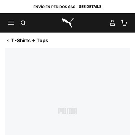
SEE DETAILS
ENVÍO EN PEDIDOS $60
BUSCAR
MI CUE
CA
PUMA.com
T-Shirts + Tops