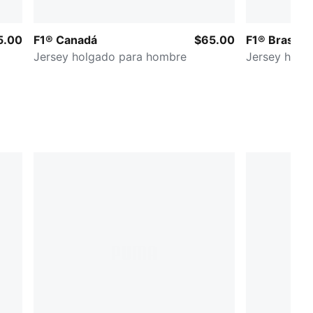
5.00
F1® Canadá
$65.00
F1® Brasil
Jersey holgado para hombre
Jersey holg