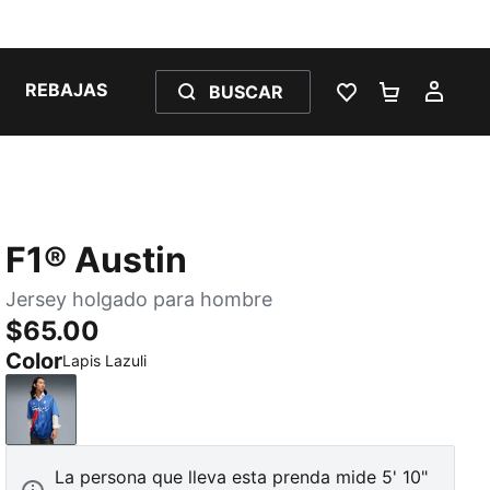
REBAJAS
BUSCAR
LISTA DE DESE
CARRITO 
MI C
F1® Austin
Jersey holgado para hombre
$65.00
Color
Lapis Lazuli
Lapis Lazuli
La persona que lleva esta prenda mide 5' 10"