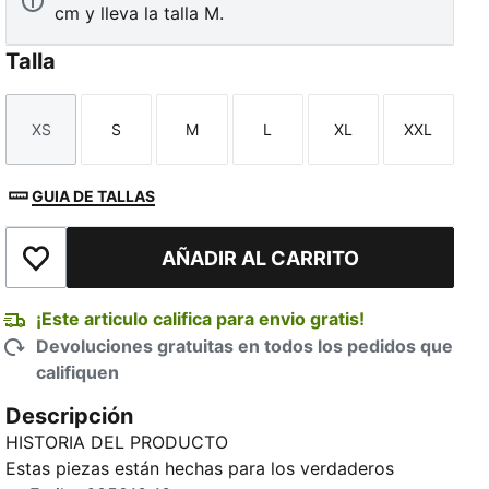
cm y lleva la talla M.
Talla
XS
S
M
L
XL
XXL
Talla
Talla
Talla
Talla
Talla
Talla
GUIA DE TALLAS
AÑADIR AL CARRITO
Añadir a la lista de deseos
¡Este articulo califica para envio gratis!
Devoluciones gratuitas en todos los pedidos que
califiquen
Descripción
HISTORIA DEL PRODUCTO
Estas piezas están hechas para los verdaderos