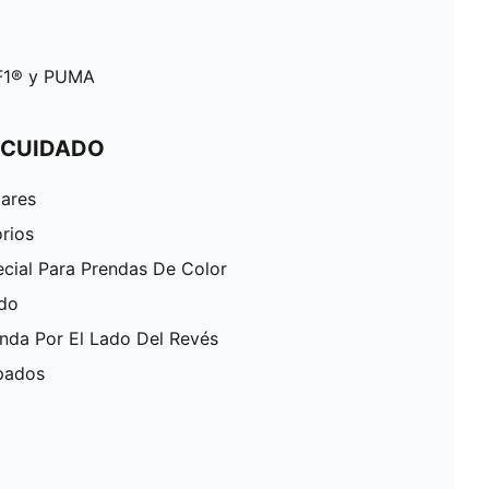
 F1® y PUMA
 CUIDADO
lares
rios
ecial Para Prendas De Color
ado
enda Por El Lado Del Revés
pados