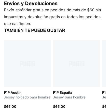
Envios y Devoluciones
diseño inspirado en el futbol.
Envío estándar gratis en pedidos de más de $60 sin
CARACTERÍSTICAS Y VENTAJAS
Como parte del programa RE:FIBRE, esta prenda está
impuestos y devolución gratis en todos los pedidos
fabricada con al menos un 95 % de material reciclado
que califiquen.
procedente de residuos textiles y otros materiales
TAMBIÉN TE PUEDE GUSTAR
usados.
DETALLES
Corte: holgado
Cuello: redondo
Mangas cortas
Largo: regular
Detalles de las marcas F1® y PUMA
F1® Austin
F1® España
F1® I
Jersey holgado para hombre
Jersey para hombre
Jers
$65.00
$65.00
$65