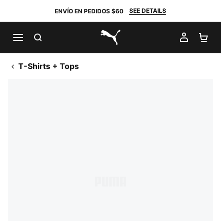
SEE DETAILS
ENVÍO EN PEDIDOS $60
BUSCAR
MI CUE
CA
PUMA.com
T-Shirts + Tops