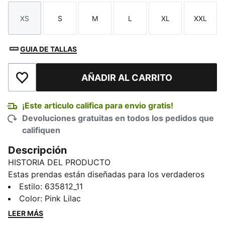
XS
S
M
L
XL
XXL
Talla
Talla
Talla
Talla
Talla
Talla
GUIA DE TALLAS
AÑADIR AL CARRITO
Añadir a la lista de deseos
¡Este articulo califica para envio gratis!
Devoluciones gratuitas en todos los pedidos que
califiquen
Descripción
HISTORIA DEL PRODUCTO
Estas prendas están diseñadas para los verdaderos
entusiastas del motorsport y combinan materiales de
Estilo
:
635812_11
primera calidad, un diseño dinámico y la icónica
Color
:
Pink Lilac
marca del equipo. Representa a Miami con este jersey
LEER MÁS
de F1® que transmite la emoción de la pista en un