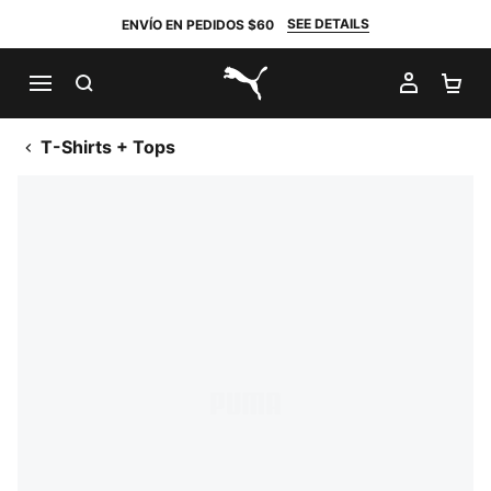
SEE DETAILS
ENVÍO EN PEDIDOS $60
BUSCAR
MI CUE
CA
PUMA.com
T-Shirts + Tops