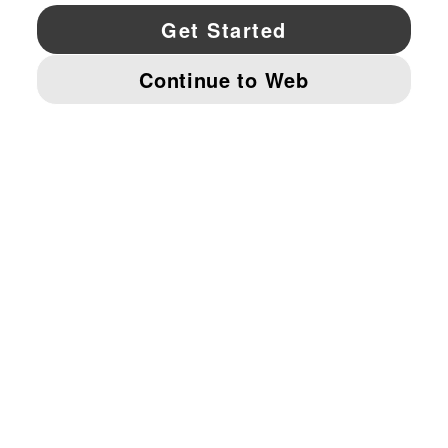
YouTube
Twitter
Pinterest
Instagram
Facebo
© PUMA NORTH AMERICA, INC.
IMPRINT AND LEGAL DATA