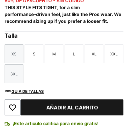
50% DE DESCUENTO - SIN CÓDIGO
THIS STYLE FITS TIGHT, for a slim
performance‑driven feel, just like the Pros wear. We
recommend sizing up if you prefer a looser fit.
Talla
XS
S
M
L
XL
XXL
Talla
Talla
Talla
Talla
Talla
Talla
3XL
Talla
GUIA DE TALLAS
AÑADIR AL CARRITO
Añadir a la lista de deseos
¡Este articulo califica para envio gratis!