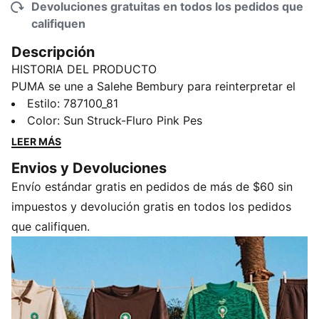
Devoluciones gratuitas en todos los pedidos que
califiquen
Descripción
HISTORIA DEL PRODUCTO
PUMA se une a Salehe Bembury para reinterpretar el
estilo de los días de partido a través de su
Estilo
:
787100_81
perspectiva única: estampados elegantes, detalles
Color
:
Sun Struck-Fluro Pink Pes
cuidados y un punto de vista inconfundiblemente
LEER MÁS
moderno. Este jersey, el conjunto oficial del portero
Envios y Devoluciones
de la selección nacional de Portugal, se inspira en las
Envío estándar gratis en pedidos de más de $60 sin
formas orgánicas del valle del Duero, combinadas con
las formas abstractas de los azulejos y los
impuestos y devolución gratis en todos los pedidos
emblemáticos pavimentos de mosaico de Portugal.
que califiquen.
Este jersey auténtico está confeccionado con el tejido
ULTRAWEAVE de PUMA y presenta un corte atlético
para un rendimiento de nivel élite.
CARACTERÍSTICAS Y VENTAJAS
CONTROL DE LA HUMEDAD: Los tejidos técnicos