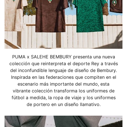
dryCELL absorben la humedad de la piel para
ayudarte a mantenerte seco y cómodo
Fabricado con al menos un 50 % de materiales
reciclados.
DETALLES
Corte: corte pro
Tipo de material principal: tejido dobby
Cuello: redondo
PUMA x SALEHE BEMBURY presenta una nueva
Mangas cortas
colección que reinterpreta el deporte Rey a través
Paneles de malla para transpirabilidad
del inconfundible lenguaje de diseño de Bembury.
ULTRAWEAVE para una sensación ultraligera y libertad
Inspirada en las federaciones que compiten en el
de movimiento
escenario más importante del mundo, esta
ThermoAdapt para regular la temperatura
vibrante colección transforma los uniformes de
Detalles de marca compartida
fútbol a medida, la ropa de viaje y los uniformes
de portero en un diseño llamativo.