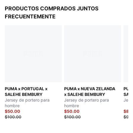
PRODUCTOS COMPRADOS JUNTOS
FRECUENTEMENTE
PUMA x PORTUGAL x
PUMA x NUEVA ZELANDA
PUM
SALEHE BEMBURY
x SALEHE BEMBURY
SAL
Jersey de portero para
Jersey de portero para
Jers
hombre
hombre
$50.00
$50.00
$80
$100.00
$100.00
$90