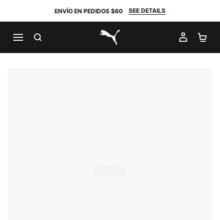
SEE DETAILS
ENVÍO EN PEDIDOS $60
BUSCAR
MI CUE
CA
PUMA.com