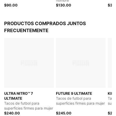
hombre
$90.00
$130.00
$35
PRODUCTOS COMPRADOS JUNTOS
FRECUENTEMENTE
ULTRA NITRO™ 7
FUTURE 9 ULTIMATE
KIN
ULTIMATE
Tacos de futbol para
Taco
Tacos de futbol para
superficies firmes para mujer
super
superficies firmes para mujer
artif
$240.00
$245.00
$22