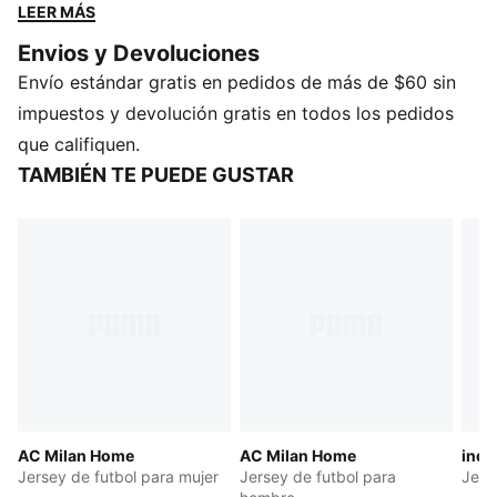
a mantenerte seco. Un parche de equipo demuestra tu
LEER MÁS
amor por la escuadra.
Envios y Devoluciones
CARACTERÍSTICAS Y BENEFICIOS
Envío estándar gratis en pedidos de más de $60 sin
CONTROL DE LA HUMEDAD: Mantente seco y
cómodo con los tejidos técnicos dryCELL, que
impuestos y devolución gratis en todos los pedidos
absorben la humedad de la piel
que califiquen.
DETALLES
TAMBIÉN TE PUEDE GUSTAR
Producto diseñado para: futbol
Corte: regular
Largo: regular
Cuello: cuello
Mangas cortas
Detalles distintivos de la marca SE Palmeiras y PUMA
AC Milan Home
AC Milan Home
indi
Jersey de futbol para mujer
Jersey de futbol para
Jers