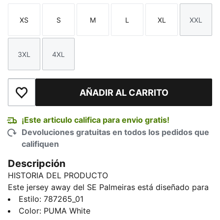
XS
S
M
L
XL
XXL
Talla
Talla
Talla
Talla
Talla
Talla
3XL
4XL
Talla
Talla
AÑADIR AL CARRITO
Añadir a la lista de deseos
¡Este articulo califica para envio gratis!
Devoluciones gratuitas en todos los pedidos que
califiquen
Descripción
HISTORIA DEL PRODUCTO
Este jersey away del SE Palmeiras está diseñado para
mostrar tu pasión por el club y ofrecerte comodidad y
Estilo
:
787265_01
ligereza. La tecnología que absorbe la humedad ayuda
Color
:
PUMA White