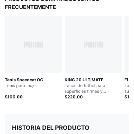
FRECUENTEMENTE
Tenis Speedcat OG
KING 20 ULTIMATE
FUTU
Tenis para mujer
Tacos de futbol para
Taco
superficies firmes y
super
$100.00
artificiales para mujer
$220.00
artif
$14
HISTORIA DEL PRODUCTO