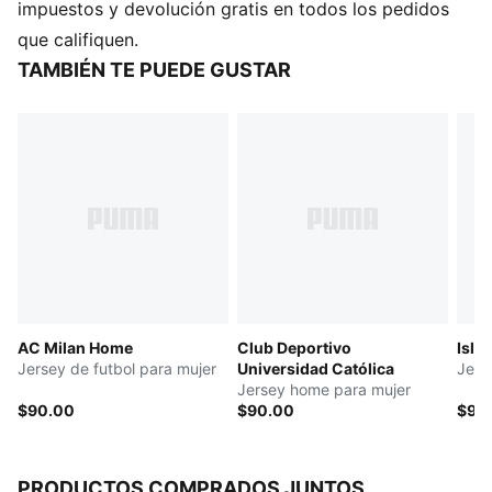
CONTROL DE LA HUMEDAD: Los tejidos técnicos
impuestos y devolución gratis en todos los pedidos
dryCELL absorben la humedad de la piel para
que califiquen.
ayudarte a mantenerte seco y cómodo.
TAMBIÉN TE PUEDE GUSTAR
Fabricado con al menos un 90 % de materiales
reciclados.
DETALLES
Diseñado para: futbol
Corte: regular
Largo: regular
Cuello: redondo
Tipo de material principal: jacquard de doble cara
Mangas cortas
AC Milan Home
Club Deportivo
Isla
Jersey de futbol para mujer
Universidad Católica
Jers
Jersey home para mujer
$90.00
$90.00
$90
PRODUCTOS COMPRADOS JUNTOS