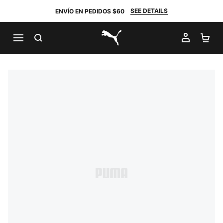
SEE DETAILS
ENVÍO EN PEDIDOS $60
BUSCAR
MI CUE
CA
PUMA.com