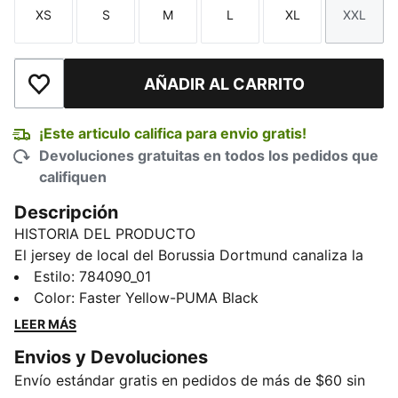
XS
S
M
L
XL
XXL
Talla
Talla
Talla
Talla
Talla
Talla
AÑADIR AL CARRITO
Añadir a la lista de deseos
¡Este articulo califica para envio gratis!
Devoluciones gratuitas en todos los pedidos que
califiquen
Descripción
HISTORIA DEL PRODUCTO
El jersey de local del Borussia Dortmund canaliza la
herencia arquitectónica de Dortmund con un gráfico
Estilo
:
784090_01
moderno inspirado en los edificios de la ciudad.
Color
:
Faster Yellow-PUMA Black
Usado por los jugadores y diseñado para los fans en
LEER MÁS
todas partes, este modelo te ayuda a mantenerte
Envios y Devoluciones
cómodo y seguro.
Envío estándar gratis en pedidos de más de $60 sin
CARACTERÍSTICAS Y BENEFICIOS