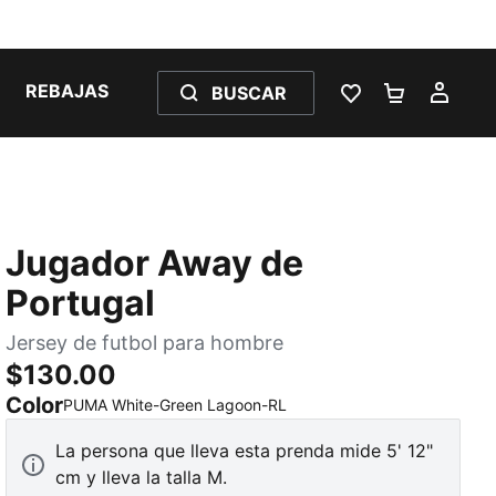
REBAJAS
BUSCAR
LISTA DE DESE
CARRITO 
MI C
Jugador Away de
Portugal
Jersey de futbol para hombre
$130.00
Color
:
AGOTADO
PUMA White-Green Lagoon-RL
La persona que lleva esta prenda mide 5' 12"
cm y lleva la talla M.