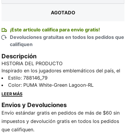
AGOTADO
¡Este articulo califica para envio gratis!
Devoluciones gratuitas en todos los pedidos que
califiquen
Descripción
HISTORIA DEL PRODUCTO
Inspirado en los jugadores emblemáticos del país, el
uniforme de visitante de Portugal llega en blanco y
Estilo
:
788146_79
verde laguna, colores que combinan con el uniforme
Color
:
PUMA White-Green Lagoon-RL
local inspirado en el océano. Diseñado para el
LEER MÁS
escenario más grande del mundo, conecta a
Envios y Devoluciones
generaciones que lo han dado todo por el escudo.
Envío estándar gratis en pedidos de más de $60 sin
Este jersey combina el mismo aspecto que el que se
lleva en los partidos con una silueta, detalles y
impuestos y devolución gratis en todos los pedidos
materiales casuales, ideal tanto para los días de
que califiquen.