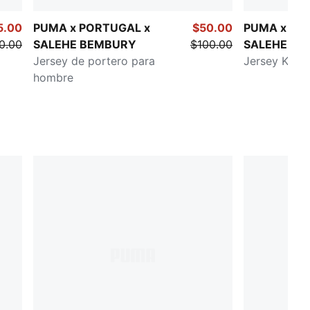
5.00
PUMA x PORTUGAL x
$50.00
PUMA x PO
0.00
SALEHE BEMBURY
$100.00
SALEHE BE
Jersey de portero para
Jersey KING
hombre