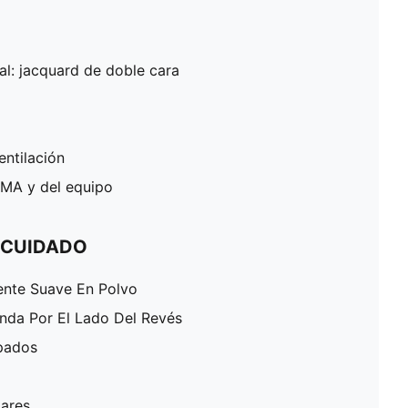
al: jacquard de doble cara
entilación
UMA y del equipo
 CUIDADO
ente Suave En Polvo
enda Por El Lado Del Revés
pados
lares