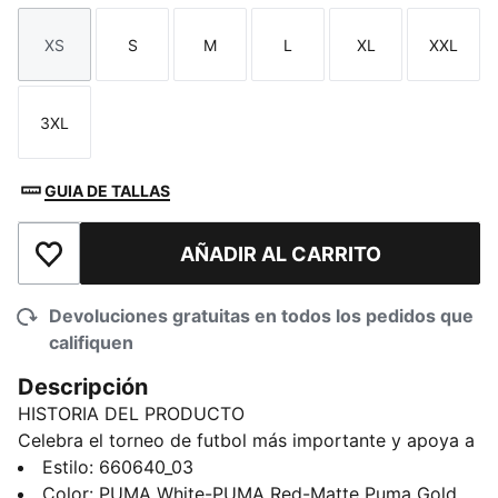
XS
S
M
L
XL
XXL
Talla
Talla
Talla
Talla
Talla
Talla
3XL
Talla
GUIA DE TALLAS
AÑADIR AL CARRITO
Añadir a la lista de deseos
Devoluciones gratuitas en todos los pedidos que
califiquen
Descripción
HISTORIA DEL PRODUCTO
Celebra el torneo de futbol más importante y apoya a
Inglaterra con esta playera KING Fanpack.
Estilo
:
660640_03
Combinando elementos atemporales con un estilo
Color
:
PUMA White-PUMA Red-Matte Puma Gold