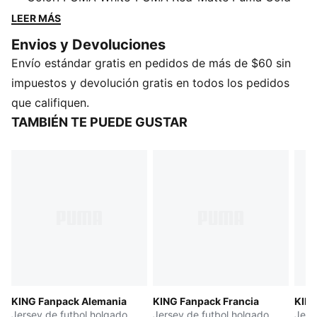
inspirado en los archivos, es un tributo a la verdadera
LEER MÁS
realeza tanto dentro como fuera de la cancha.
Envios y Devoluciones
CARACTERÍSTICAS Y BENEFICIOS
Envío estándar gratis en pedidos de más de $60 sin
DETALLES
Corte: holgado
impuestos y devolución gratis en todos los pedidos
Material principal: doble tejido piqué
que califiquen.
Cuello: redondo
TAMBIÉN TE PUEDE GUSTAR
Mangas cortas
Largo: regular
KING Fanpack Alemania
KING Fanpack Francia
KING
Jersey de futbol holgado
Jersey de futbol holgado
Jers