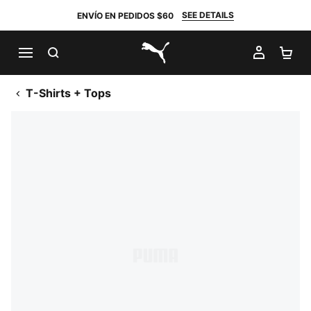
SEE DETAILS
ENVÍO EN PEDIDOS $60
BUSCAR
MI CUE
CA
PUMA.com
T-Shirts + Tops