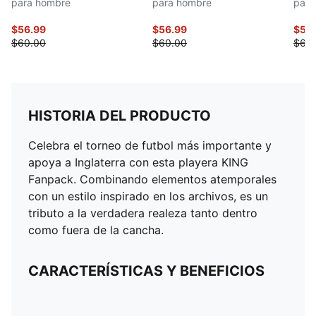
para hombre
para hombre
para
$56.99
$56.99
$56
$60.00
$60.00
$60
HISTORIA DEL PRODUCTO
Celebra el torneo de futbol más importante y
apoya a Inglaterra con esta playera KING
Fanpack. Combinando elementos atemporales
con un estilo inspirado en los archivos, es un
tributo a la verdadera realeza tanto dentro
como fuera de la cancha.
CARACTERÍSTICAS Y BENEFICIOS