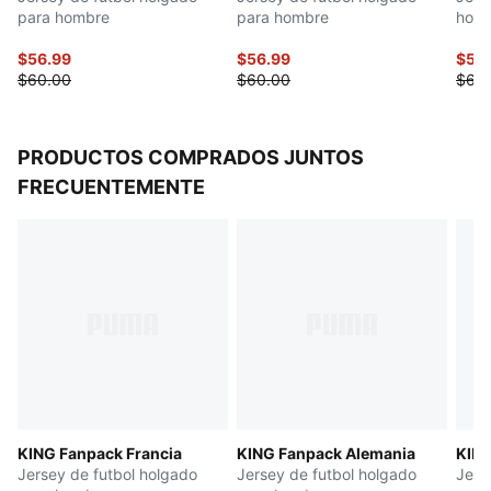
para hombre
para hombre
hom
$56.99
$56.99
$56
$60.00
$60.00
$60
PRODUCTOS COMPRADOS JUNTOS
FRECUENTEMENTE
KING Fanpack Francia
KING Fanpack Alemania
KING
Jersey de futbol holgado
Jersey de futbol holgado
Jers