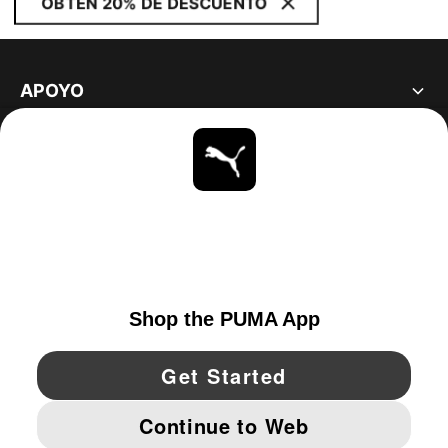
OBTÉN 20% DE DESCUENTO
APOYO
ACERCA DE
ESTAR AL DÍA
EXPLORAR
UNITED STATES
YouTube
Twitter
Pinterest
Instagram
Facebo
© PUMA NORTH AMERICA, INC.
IMPRINT AND LEGAL DATA