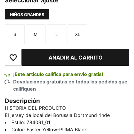
Seleccionar ajuste
NIÑOS GRANDES
S
M
L
XL
Talla
Talla
Talla
Talla
AÑADIR AL CARRITO
Añadir a la lista de deseos
¡Este articulo califica para envio gratis!
Devoluciones gratuitas en todos los pedidos que
califiquen
Descripción
HISTORIA DEL PRODUCTO
El jersey de local del Borussia Dortmund rinde
homenaje a las raíces de Dortmund, honrando los
Estilo
:
784091_01
edificios históricos que ayudaron a darle forma a la
Color
:
Faster Yellow-PUMA Black