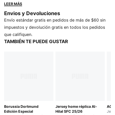
ciudad. Diseñado para los días de partido, las
LEER MÁS
cascaritas en el parque o para representar a la ciudad.
Envios y Devoluciones
Póntelo y siente la emoción del Muro Amarillo.
Envío estándar gratis en pedidos de más de $60 sin
CARACTERÍSTICAS Y BENEFICIOS
CONTROL DE LA HUMEDAD: Los tejidos técnicos
impuestos y devolución gratis en todos los pedidos
dryCELL absorben la humedad de la piel para
que califiquen.
ayudarte a mantenerte seco y cómodo.
TAMBIÉN TE PUEDE GUSTAR
Fabricado con al menos un 90 % de materiales
reciclados.
DETALLES
Diseñado para: futbol
Corte: regular
Largo: regular
Cuello: redondo
Tipo de material principal: tejido piqué
Mangas cortas
PUMA Juvenil: Recomendado para niños y
Borussia Dortmund
Jersey home réplica Al-
AC 
adolescentes de 8 a 16 años
Edición Especial
Hilal SFC 25/26
Jerse