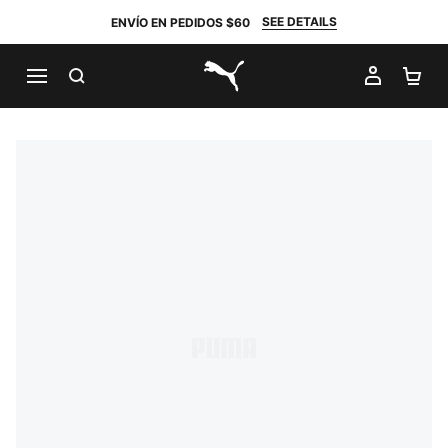
SEE DETAILS
ENVÍO EN PEDIDOS $60
BUSCAR
MI CUE
CA
PUMA.com