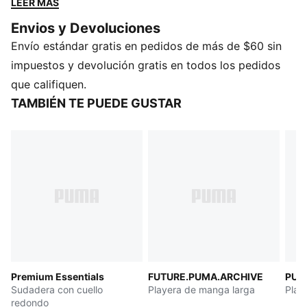
LEER MÁS
para inspirar a la próxima generación. Esta colección
Envios y Devoluciones
de prendas inspiradas en los archivos luce con orgullo
Envío estándar gratis en pedidos de más de $60 sin
el logo KING en todo su esplendor.
CARACTERÍSTICAS Y BENEFICIOS
impuestos y devolución gratis en todos los pedidos
dryCELL: Tecnología de alto rendimiento, diseñada
que califiquen.
para alejar la humedad del cuerpo y mantenerte libre
TAMBIÉN TE PUEDE GUSTAR
de sudor durante el ejercicio
Producto fabricado con al menos un 90 % de
materiales reciclados
DETALLES
Corte: holgado
Material principal: piqué
Manga corta
Cuello: Cuello de pico
Largo: regular
Estampado integral
Premium Essentials
FUTURE.PUMA.ARCHIVE
PUM
Cinta con estampa en las mangas
Sudadera con cuello
Playera de manga larga
Play
redondo