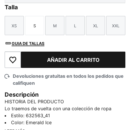
Talla
XS
S
M
L
XL
XXL
Talla
Talla
Talla
Talla
Talla
Talla
GUIA DE TALLAS
AÑADIR AL CARRITO
Añadir a la lista de deseos
Devoluciones gratuitas en todos los pedidos que
califiquen
Descripción
HISTORIA DEL PRODUCTO
Lo traemos de vuelta con una colección de ropa
centrada en un ícono del futbol: King Indoor. A
Estilo
:
632563_41
principios de los 2000, estos tenis representaban la
Color
:
Emerald Ice
cultura y el estilo juvenil, hoy los traemos de vuelta