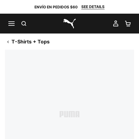
SEE DETAILS
ENVÍO EN PEDIDOS $60
BUSCAR
MI CUE
CA
PUMA.com
T-Shirts + Tops