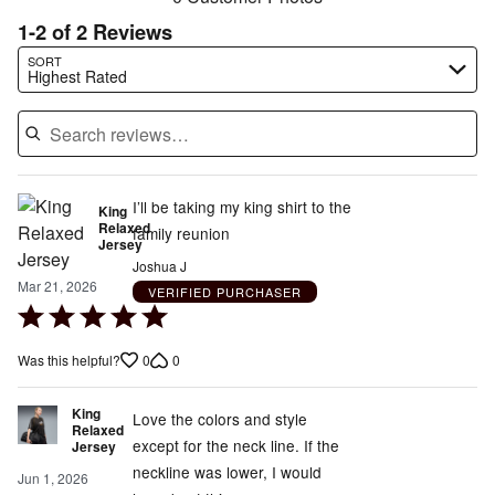
1-2 of 2 Reviews
Search reviews…
SORT
Highest Rated
I’ll be taking my king shirt to the
King
Relaxed
family reunion
Jersey
Joshua J
Mar 21, 2026
VERIFIED PURCHASER
Rated
5
0
0
Was this helpful?
out
of
King
5
Love the colors and style
Relaxed
except for the neck line. If the
Jersey
neckline was lower, I would
Jun 1, 2026