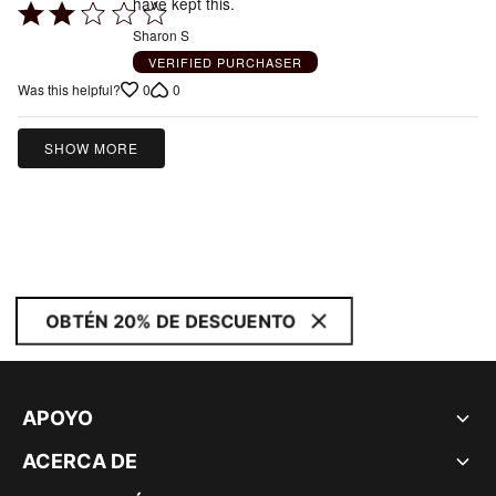
have kept this.
Rated
2
Sharon S
out
VERIFIED PURCHASER
of
0
0
Was this helpful?
5
SHOW MORE
OBTÉN 20% DE DESCUENTO
APOYO
ACERCA DE