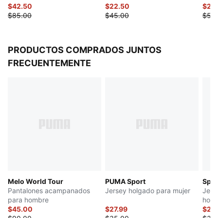
$42.50
$22.50
$25
$85.00
$45.00
$50
PRODUCTOS COMPRADOS JUNTOS
FRECUENTEMENTE
Melo World Tour
PUMA Sport
Spor
Pantalones acampanados
Jersey holgado para mujer
Jers
para hombre
hom
$45.00
$27.99
$27.