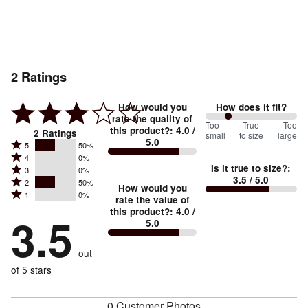
2
Ratings
How would you
How does it fit?
rate the quality of
50
Too
%
True
Too
this product?
:
4.0
/
2
Ratings
small
to size
large
5.0
between
Rated
5
50%
Rated
Too
4
0%
5
Is it true to size?
:
Rated
3
0%
4
small
stars
3.5
/ 5.0
Rated
2
50%
3
stars
How would you
by
and
Rated
1
0%
2
stars
rate the value of
by
50%
True
1
this product?
:
4.0
/
stars
by
3.5
0%
of
5.0
stars
to
by
0%
of
reviewers
by
size
50%
of
reviewers
out
0%
of
reviewers
of
of 5 stars
reviewers
reviewers
0 Customer Photos