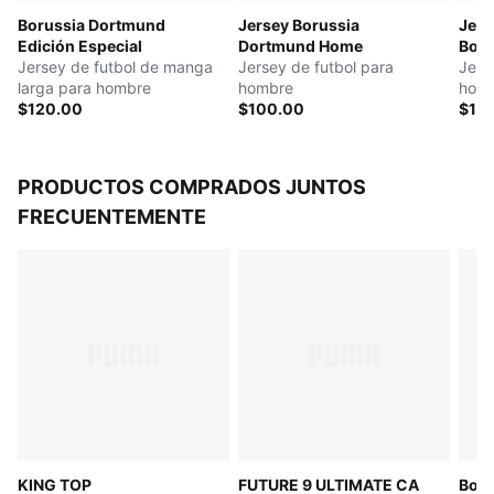
Borussia Dortmund
Jersey Borussia
Jers
Edición Especial
Dortmund Home
Boru
Jersey de futbol de manga
Jersey de futbol para
Hom
Jers
larga para hombre
hombre
hom
$120.00
$100.00
$15
PRODUCTOS COMPRADOS JUNTOS
FRECUENTEMENTE
KING TOP
FUTURE 9 ULTIMATE CA
Boru