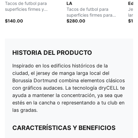
Tacos de futbol para
LA
Edic
superficies firmes y
Tacos de futbol para
Jers
artificiales para hombre
superficies firmes para
larg
$140.00
hombre
$280.00
$12
HISTORIA DEL PRODUCTO
Inspirado en los edificios históricos de la
ciudad, el jersey de manga larga local del
Borussia Dortmund combina elementos clásicos
con gráficos audaces. La tecnología dryCELL te
ayuda a mantener la concentración, ya sea que
estés en la cancha o representando a tu club en
las gradas.
CARACTERÍSTICAS Y BENEFICIOS