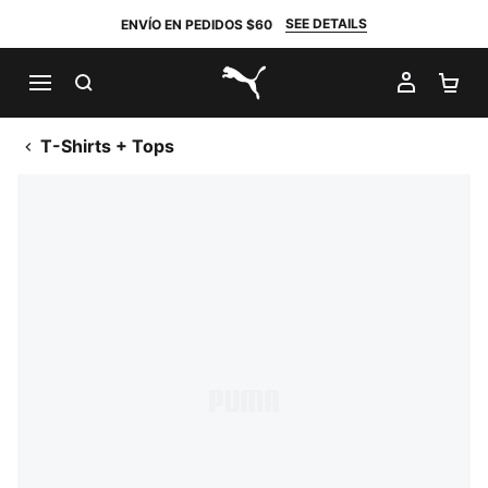
SEE DETAILS
ENVÍO EN PEDIDOS $60
BUSCAR
MI CUE
CA
PUMA.com
T-Shirts + Tops