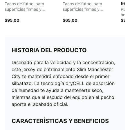
Tacos de futbol para
Tacos de futbol para
ftbl
superficies firmes y
superficies firmes y
Play
artificiales para hombre
artificiales para hombre
hom
$95.00
$65.00
$30
HISTORIA DEL PRODUCTO
Diseñado para la velocidad y la concentración,
este jersey de entrenamiento Slim Manchester
City te mantendrá enfocado desde el primer
silbatazo. La tecnología dryCELL de absorción
de humedad te ayuda a mantenerte seco,
mientras que el escudo del equipo en el pecho
aporta el acabado oficial.
CARACTERÍSTICAS Y BENEFICIOS