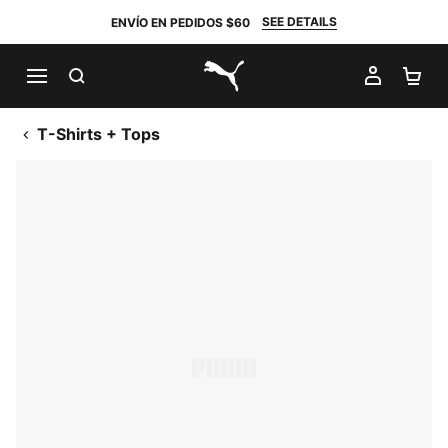
SEE DETAILS
ENVÍO EN PEDIDOS $60
BUSCAR
MI CUE
CA
PUMA.com
T-Shirts + Tops