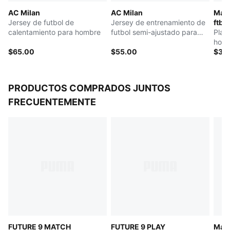
City
AC Milan
AC Milan
Manc
Jersey de futbol de
Jersey de entrenamiento de
ftbl
calentamiento para hombre
futbol semi-ajustado para
Play
hombre
hom
$65.00
$55.00
$30
PRODUCTOS COMPRADOS JUNTOS
FRECUENTEMENTE
FUTURE 9 MATCH
FUTURE 9 PLAY
Manc