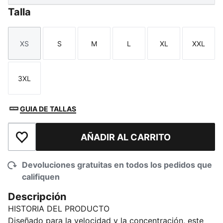
Talla
XS
S
M
L
XL
XXL
Talla
Talla
Talla
Talla
Talla
Talla
3XL
Talla
GUIA DE TALLAS
AÑADIR AL CARRITO
Añadir a la lista de deseos
Devoluciones gratuitas en todos los pedidos que
califiquen
Descripción
HISTORIA DEL PRODUCTO
Diseñado para la velocidad y la concentración, este