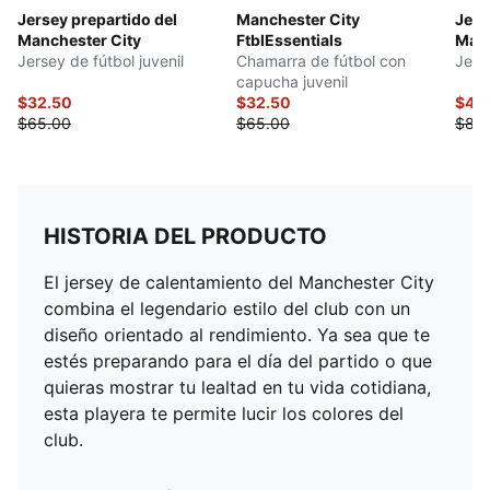
Jersey prepartido del
Manchester City
Jers
Manchester City
FtblEssentials
Manc
Jersey de fútbol juvenil
Chamarra de fútbol con
Jerse
capucha juvenil
$32.50
$32.50
$40
$65.00
$65.00
$80
HISTORIA DEL PRODUCTO
El jersey de calentamiento del Manchester City
combina el legendario estilo del club con un
diseño orientado al rendimiento. Ya sea que te
estés preparando para el día del partido o que
quieras mostrar tu lealtad en tu vida cotidiana,
esta playera te permite lucir los colores del
club.