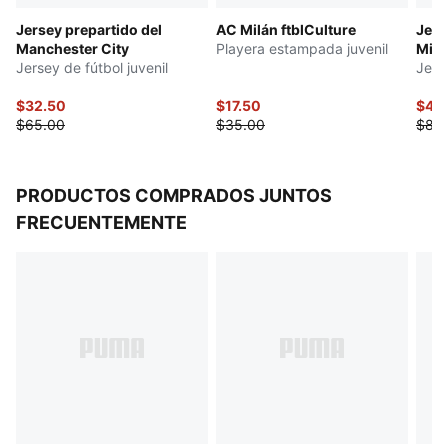
adolescentes de 8 a 16 años
Jersey prepartido del
AC Milán ftblCulture
Jers
Manchester City
Playera estampada juvenil
Mila
Jersey de fútbol juvenil
Jerse
$32.50
$17.50
$40
$65.00
$35.00
$80
PRODUCTOS COMPRADOS JUNTOS
FRECUENTEMENTE