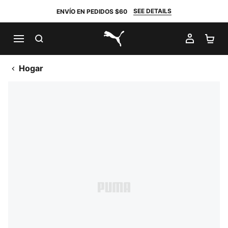
SEE DETAILS
ENVÍO EN PEDIDOS $60
BUSCAR
MI CUE
CA
PUMA.com
Hogar