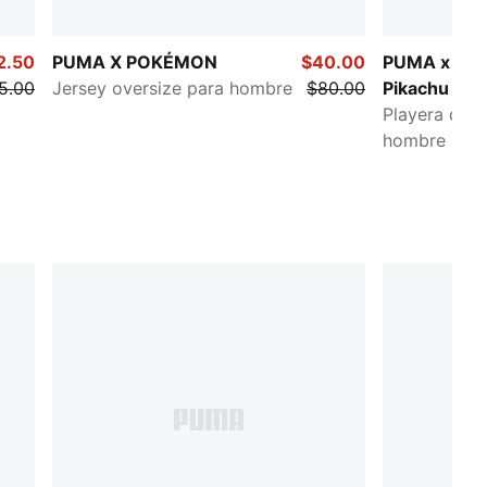
2.50
PUMA X POKÉMON
$40.00
PUMA x P
5.00
Jersey oversize para hombre
$80.00
Pikachu
Playera over
hombre