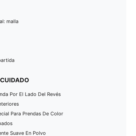
al: malla
artida
 CUIDADO
enda Por El Lado Del Revés
nteriores
ecial Para Prendas De Color
pados
ente Suave En Polvo