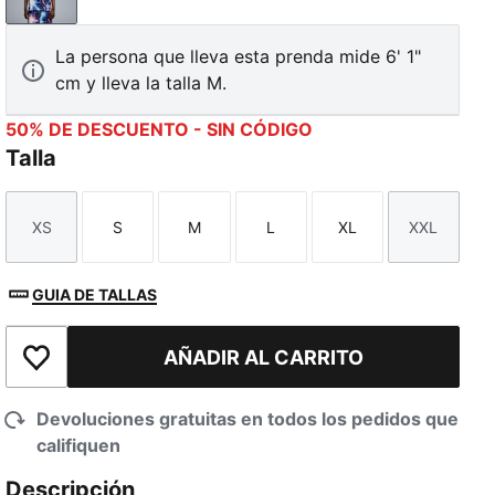
PUMA Black-AOP
La persona que lleva esta prenda mide 6' 1"
cm y lleva la talla M.
50% DE DESCUENTO - SIN CÓDIGO
Talla
XS
S
M
L
XL
XXL
Talla
Talla
Talla
Talla
Talla
Talla
GUIA DE TALLAS
AÑADIR AL CARRITO
Añadir a la lista de deseos
Devoluciones gratuitas en todos los pedidos que
califiquen
Descripción