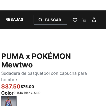
REBAJAS
BUSCAR
LISTA DE DESE
CARRITO 
MI C
PUMA x POKÉMON
Mewtwo
Sudadera de basquetbol con capucha para
hombre
$37.50
$75.00
Color
PUMA Black-AOP