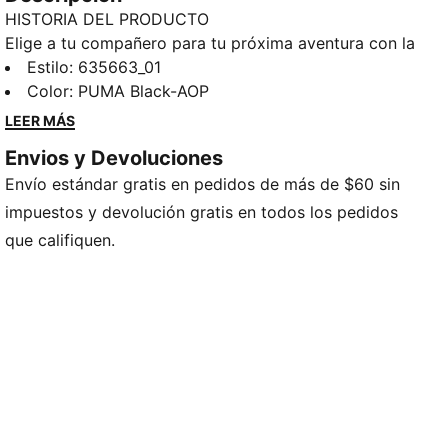
HISTORIA DEL PRODUCTO
Elige a tu compañero para tu próxima aventura con la
nueva colección PUMA x POKÉMON. Todo el poder
Estilo
:
635663_01
del mundo Pokémon se concentra en esta última
Color
:
PUMA Black-AOP
colección, con diseños de Pokémon que te llevan del
LEER MÁS
día a la noche. Ya sea que te guste la naturaleza
Envios y Devoluciones
misteriosa de Umbreon o la energía electrizante de
Envío estándar gratis en pedidos de más de $60 sin
Pikachu, hay un modelo para cada entrenador. Este
jersey de basquetbol presenta gráficos de Mewtwo
impuestos y devolución gratis en todos los pedidos
en malla liviana.
que califiquen.
CARACTERÍSTICAS Y BENEFICIOS
DETALLES
Corte: regular
Tipo de material principal: malla
Cuello: redondo
Sin mangas
Largo: regular
Detalles de marca compartida