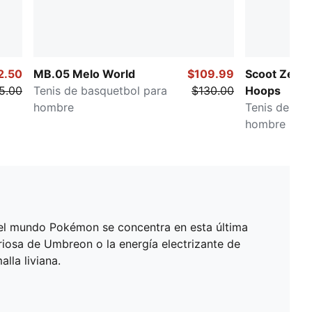
2.50
MB.05 Melo World
$109.99
Scoot Zeros
5.00
Tenis de basquetbol para
$130.00
Hoops
hombre
Tenis de bas
hombre
el mundo Pokémon se concentra en esta última
riosa de Umbreon o la energía electrizante de
lla liviana.