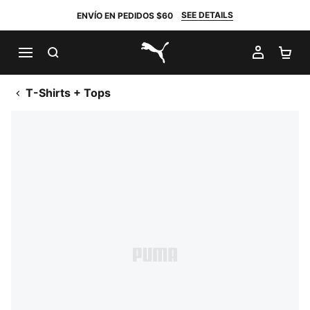
SEE DETAILS
ENVÍO EN PEDIDOS $60
BUSCAR
MI CUE
CA
PUMA.com
T-Shirts + Tops