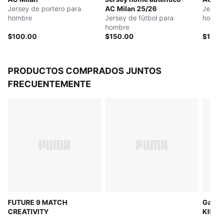
Largo: Regular
Jersey de portero para
AC Milan 25/26
Jers
Marca oficial del equipo
hombre
Jersey de fútbol para
hom
hombre
$100.00
$150.00
$15
PRODUCTOS COMPRADOS JUNTOS
FRECUENTEMENTE
FUTURE 9 MATCH
Gala
CREATIVITY
KIN