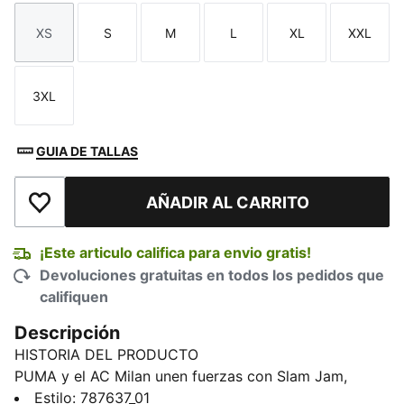
XS
S
M
L
XL
XXL
Talla
Talla
Talla
Talla
Talla
Talla
3XL
Talla
GUIA DE TALLAS
AÑADIR AL CARRITO
Añadir a la lista de deseos
¡Este articulo califica para envio gratis!
Devoluciones gratuitas en todos los pedidos que
califiquen
Descripción
HISTORIA DEL PRODUCTO
PUMA y el AC Milan unen fuerzas con Slam Jam,
pioneros de la cultura urbana italiana, para crear una
Estilo
:
787637_01