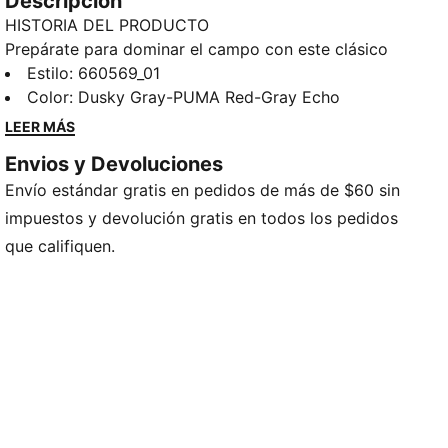
Descripción
HISTORIA DEL PRODUCTO
Prepárate para dominar el campo con este clásico
modernizado. Las mangas en contraste intenso te
Estilo
:
660569_01
dan energía para jugar, mientras que la tecnología
Color
:
Dusky Gray-PUMA Red-Gray Echo
dryCELL te ayuda a mantenerte concentrado cuando
LEER MÁS
la acción se intensifica. Toma el control y lleva a tu
Envios y Devoluciones
equipo a la victoria con individualLIGA.
Envío estándar gratis en pedidos de más de $60 sin
CARACTERÍSTICAS Y BENEFICIOS
Fabricada con material 100 % reciclado, excepto
impuestos y devolución gratis en todos los pedidos
adornos y decoraciones.
que califiquen.
DETALLES
Corte: Entallado
Material principal: French Terry
Cuello: Cuello alto
Mangas largas
Cierre: Cremallera de un cuarto
Largo: Regular