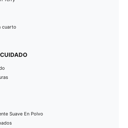
n cuarto
 CUIDADO
ado
uras
ente Suave En Polvo
pados