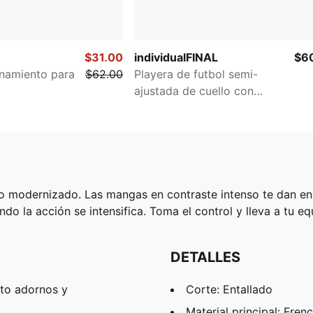
$31.00
individualFINAL
$6
enamiento para
$62.00
Playera de futbol semi-
ajustada de cuello con
cremallera para hombre
o modernizado. Las mangas en contraste intenso te dan ener
la acción se intensifica. Toma el control y lleva a tu equi
DETALLES
pto adornos y
Corte: Entallado
Material principal: Fren