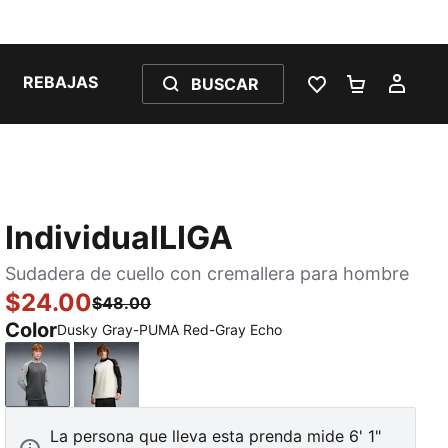
REBAJAS
BUSCAR
LISTA DE DESE
CARRITO 
MI C
IndividualLIGA
Sudadera de cuello con cremallera para hombre
$24.00
$48.00
Color
Dusky Gray-PUMA Red-Gray Echo
Dusky Gray-PUMA Red-Gray Echo
Sugared Almond-Ultra Red-PUMA Black
La persona que lleva esta prenda mide 6' 1"