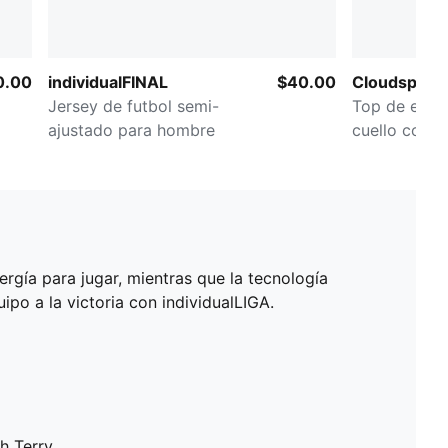
0.00
individualFINAL
$40.00
Cloudspun U
Jersey de futbol semi-
Top de entr
ajustado para hombre
cuello con c
hombre
gía para jugar, mientras que la tecnología
po a la victoria con individualLIGA.
ch Terry