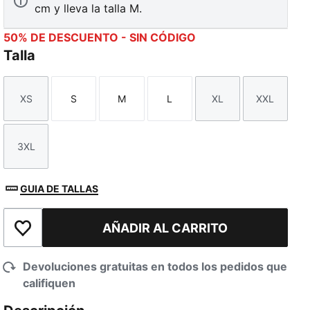
cm y lleva la talla M.
50% DE DESCUENTO - SIN CÓDIGO
Talla
XS
S
M
L
XL
XXL
Talla
Talla
Talla
Talla
Talla
Talla
3XL
Talla
GUIA DE TALLAS
AÑADIR AL CARRITO
Añadir a la lista de deseos
Devoluciones gratuitas en todos los pedidos que
califiquen