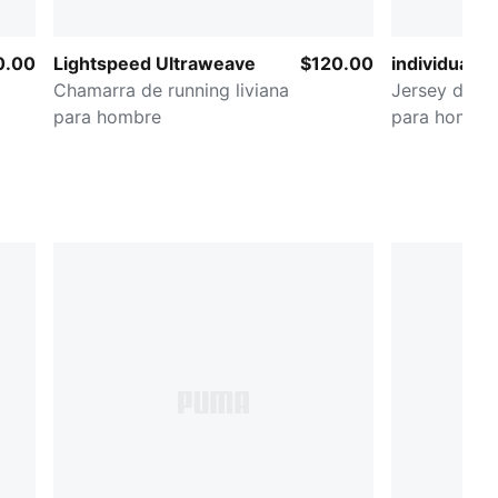
0.00
Lightspeed Ultraweave
$120.00
individualLI
Chamarra de running liviana
Jersey de f
para hombre
para hombr