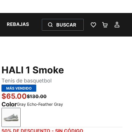
REBAJAS
BUSCAR
LISTA DE DESE
CARRITO 
MI C
HALI 1 Smoke
Tenis de basquetbol
MÁS VENDIDO
$65.00
$130.00
Color
Gray Echo-Feather Gray
Gray Echo-Feather Gray
50% DE DESCUENTO - SIN CÓDIGO