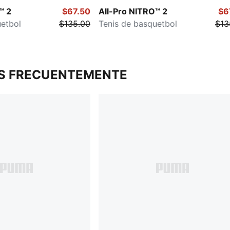
™ 2
$67.50
All-Pro NITRO™ 2
$6
uetbol
$135.00
Tenis de basquetbol
$13
S FRECUENTEMENTE