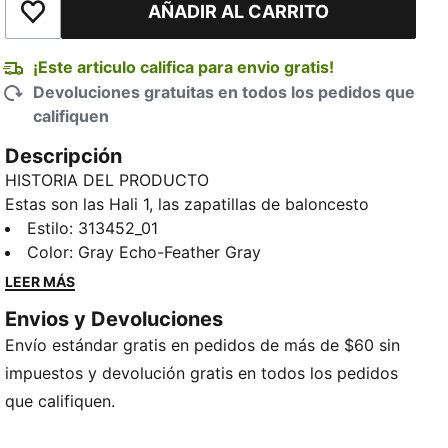
AÑADIR AL CARRITO
Añadir a la lista de deseos
¡Este articulo califica para envio gratis!
Devoluciones gratuitas en todos los pedidos que
califiquen
Descripción
HISTORIA DEL PRODUCTO
Estas son las Hali 1, las zapatillas de baloncesto
emblemáticas de Tyrese Haliburton, ahora
Estilo
:
313452_01
disponibles en gris ahumado. Diseñadas por Salehe
Color
:
Gray Echo-Feather Gray
Bembury, las Hali 1 combinan detalles futuristas con
LEER MÁS
un acabado minimalista para una estética única y
Envios y Devoluciones
fluida. Diseño premium que se combina con un
Envío estándar gratis en pedidos de más de $60 sin
rendimiento de élite, con una parte superior suave y
dinámica sobre una entresuela NITROFOAM™
impuestos y devolución gratis en todos los pedidos
completa.
que califiquen.
CARACTERÍSTICAS Y BENEFICIOS
NITROFOAM™: Espuma avanzada con infusión de