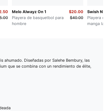
2.50
Melo Alwayz On 1
$20.00
Swish N' Ink
5.00
Playera de basquetbol para
$40.00
Playera de 
hombre
manga larga
 gris ahumado. Diseñadas por Salehe Bembury, las
mium que se combina con un rendimiento de élite,
ndeada