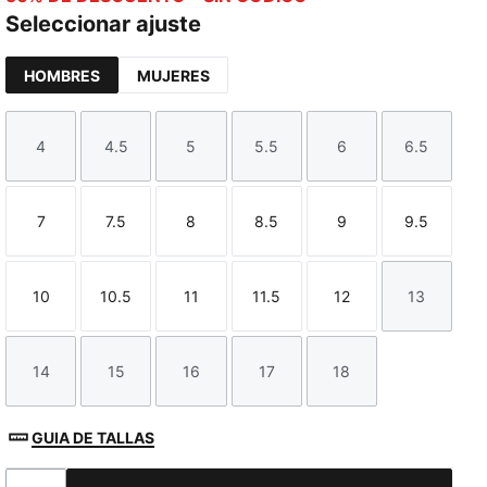
Seleccionar ajuste
HOMBRES
MUJERES
4
4.5
5
5.5
6
6.5
Talla
Talla
Talla
Talla
Talla
Talla
7
7.5
8
8.5
9
9.5
Talla
Talla
Talla
Talla
Talla
Talla
10
10.5
11
11.5
12
13
Talla
Talla
Talla
Talla
Talla
Talla
14
15
16
17
18
Talla
Talla
Talla
Talla
Talla
GUIA DE TALLAS