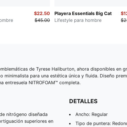
$22.50
Playera Essentials Big Cat
$1
hombre
$45.00
Lifestyle para hombre
$2
to emblemáticas de Tyrese Haliburton, ahora disponibles en
do minimalista para una estética única y fluida. Diseño pre
una entresuela NITROFOAM™ completa.
DETALLES
e nitrógeno diseñada
Ancho: Regular
rtiguación superiores en
Tipo de puntera: Redo