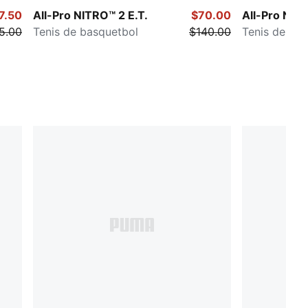
7.50
All-Pro NITRO™ 2 E.T.
$70.00
All-Pro NITR
5.00
Tenis de basquetbol
$140.00
Tenis de ba