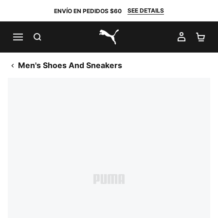
SEE DETAILS
ENVÍO EN PEDIDOS $60
BUSCAR
MI CUE
CA
PUMA.com
Men's Shoes And Sneakers