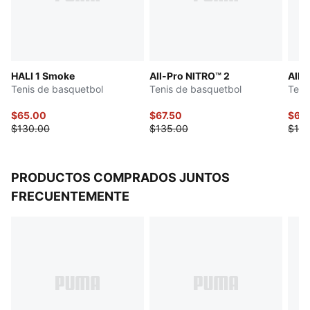
HALI 1 Smoke
All-Pro NITRO™ 2
All-
Tenis de basquetbol
Tenis de basquetbol
Teni
$65.00
$67.50
$67.
$130.00
$135.00
$135
PRODUCTOS COMPRADOS JUNTOS
FRECUENTEMENTE