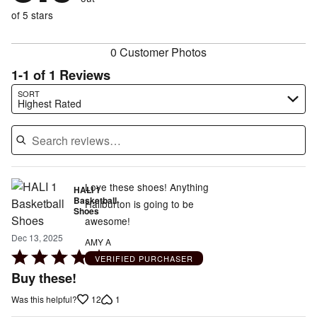
0%
of
reviewers
of
of 5 stars
reviewers
reviewers
0 Customer Photos
1-1 of 1 Reviews
Search reviews…
SORT
Highest Rated
Love these shoes! Anything
HALI 1
Basketball
Haliburton is going to be
Shoes
awesome!
Dec 13, 2025
AMY A
Rated
VERIFIED PURCHASER
5
Buy these!
out
12
1
Was this helpful?
of