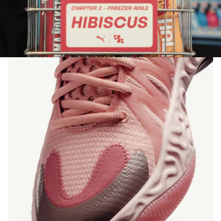
y estabilidad.
PUMAGRIP: Patrón de la suela de alta resistencia a la
abrasión para mayor tracción, con un compuesto de
goma antideslizante.
DETALLES
Ancho: Regular
Tipo de puntera: Redondeada
Cierre: Cordones
Tipo de talón: Plano
Detalles de la marca PUMA