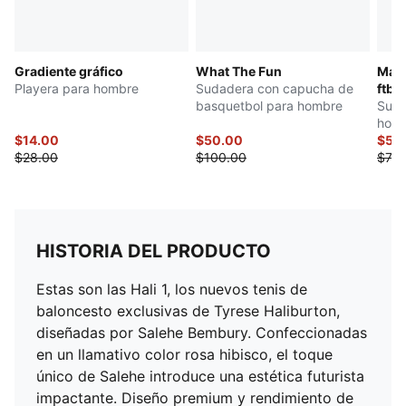
Gradiente gráfico
What The Fun
Manc
Playera para hombre
Sudadera con capucha de
ftbl
basquetbol para hombre
Suda
holg
$14.00
$50.00
$55
$28.00
$100.00
$70.
HISTORIA DEL PRODUCTO
Estas son las Hali 1, los nuevos tenis de
baloncesto exclusivas de Tyrese Haliburton,
diseñadas por Salehe Bembury. Confeccionadas
en un llamativo color rosa hibisco, el toque
único de Salehe introduce una estética futurista
impactante. Diseño premium y rendimiento de