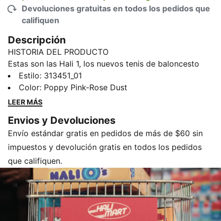
Devoluciones gratuitas en todos los pedidos que
califiquen
Descripción
HISTORIA DEL PRODUCTO
Estas son las Hali 1, los nuevos tenis de baloncesto
exclusivas de Tyrese Haliburton, diseñadas por Salehe
Estilo
:
313451_01
Bembury. Confeccionadas en un llamativo color rosa
Color
:
Poppy Pink-Rose Dust
hibisco, el toque único de Salehe introduce una
LEER MÁS
estética futurista impactante. Diseño premium y
Envios y Devoluciones
rendimiento de élite se unen en una parte superior
Envío estándar gratis en pedidos de más de $60 sin
suave y dinámica sobre una mediasuela NITROFOAM™
de longitud completa.
impuestos y devolución gratis en todos los pedidos
CARACTERÍSTICAS Y BENEFICIOS
que califiquen.
NITROFOAM™: Espuma avanzada con infusión de
nitrógeno diseñada para brindar una capacidad de
respuesta y amortiguación superiores en un diseño
ligero.
REFUERZO DE TPU EN EL MEDIO PIE: Aporta soporte