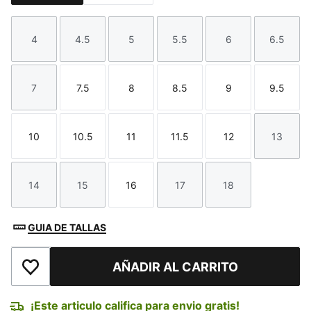
4
4.5
5
5.5
6
6.5
Talla
Talla
Talla
Talla
Talla
Talla
7
7.5
8
8.5
9
9.5
Talla
Talla
Talla
Talla
Talla
Talla
10
10.5
11
11.5
12
13
Talla
Talla
Talla
Talla
Talla
Talla
14
15
16
17
18
Talla
Talla
Talla
Talla
Talla
GUIA DE TALLAS
AÑADIR AL CARRITO
Añadir a la lista de deseos
¡Este articulo califica para envio gratis!