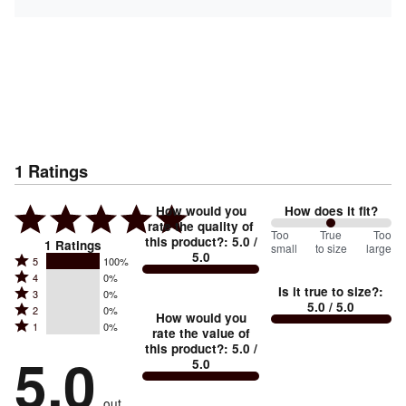
1
Ratings
How would you
How does it fit?
rate the quality of
100
Too
%
True
Too
this product?
:
5.0
/
1
Ratings
small
to size
large
5.0
between
Rated
5
100%
Rated
Too
4
0%
5
Is it true to size?
:
Rated
3
0%
4
small
stars
5.0
/ 5.0
Rated
2
0%
3
stars
How would you
by
and
Rated
1
0%
2
stars
rate the value of
by
100%
True
1
this product?
:
5.0
/
stars
by
5.0
0%
of
5.0
stars
to
by
0%
of
reviewers
by
size
0%
of
reviewers
out