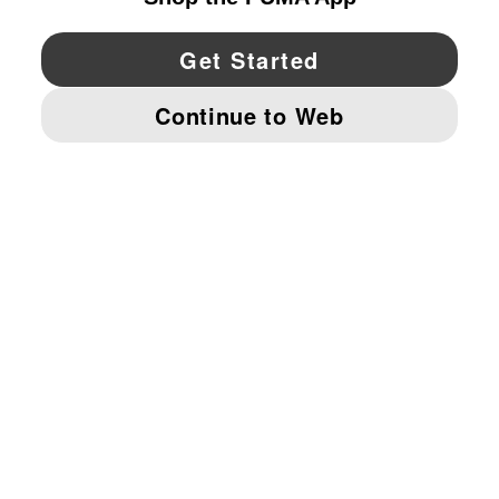
YouTube
Twitter
Pinterest
Instagram
Facebo
© PUMA NORTH AMERICA, INC.
IMPRINT AND LEGAL DATA