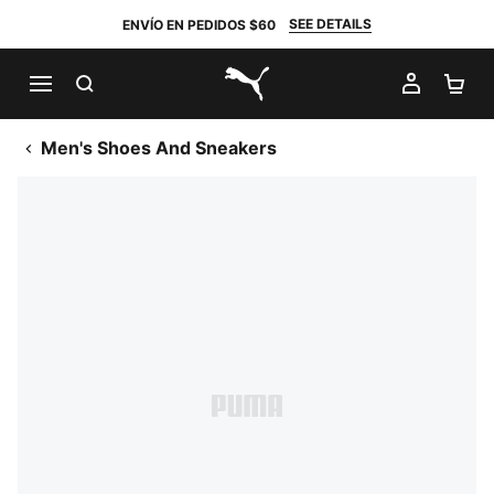
SEE DETAILS
ENVÍO EN PEDIDOS $60
BUSCAR
MI CUE
CA
PUMA.com
Men's Shoes And Sneakers