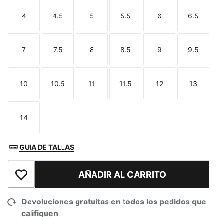
4
4.5
5
5.5
6
6.5
Talla
Talla
Talla
Talla
Talla
Talla
7
7.5
8
8.5
9
9.5
Talla
Talla
Talla
Talla
Talla
Talla
10
10.5
11
11.5
12
13
Talla
Talla
Talla
Talla
Talla
Talla
14
Talla
GUIA DE TALLAS
AÑADIR AL CARRITO
Añadir a la lista de deseos
Devoluciones gratuitas en todos los pedidos que
califiquen