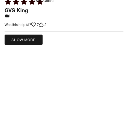
Rated
Duke Gotcha
5
GVS King
out
👑
of
7
2
Was this helpful?
5
SHOW MORE