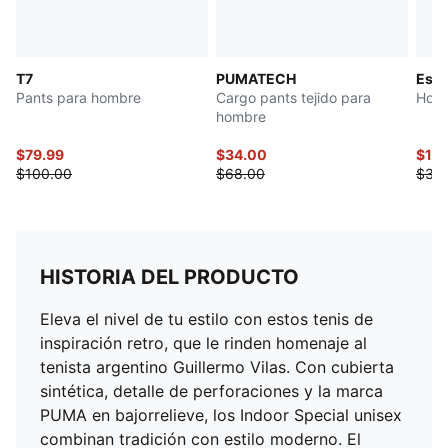
T7
PUMATECH
Esse
Pants para hombre
Cargo pants tejido para
Homb
hombre
$79.99
$34.00
$15
$100.00
$68.00
$30
HISTORIA DEL PRODUCTO
Eleva el nivel de tu estilo con estos tenis de
inspiración retro, que le rinden homenaje al
tenista argentino Guillermo Vilas. Con cubierta
sintética, detalle de perforaciones y la marca
PUMA en bajorrelieve, los Indoor Special unisex
combinan tradición con estilo moderno. El