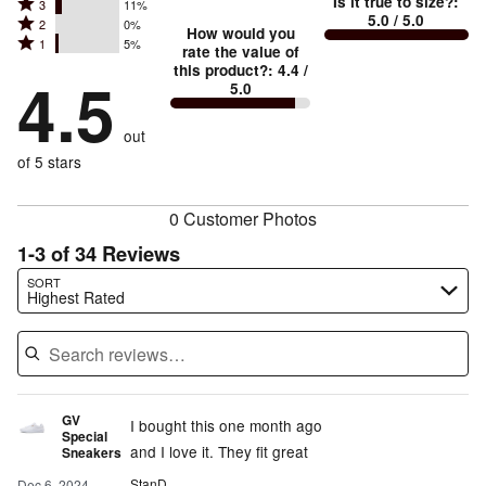
Is it true to size?
:
Rated
3
11%
4
small
stars
5.0
/ 5.0
Rated
2
0%
3
stars
How would you
by
and
Rated
1
5%
2
stars
rate the value of
by
79%
True
1
this product?
:
4.4
/
stars
by
4.5
5%
of
5.0
stars
to
by
11%
of
reviewers
by
size
0%
of
reviewers
out
5%
of
reviewers
of
of 5 stars
reviewers
reviewers
0 Customer Photos
1-3 of 34 Reviews
Search reviews…
SORT
Highest Rated
GV
I bought this one month ago
Special
and I love it. They fit great
Sneakers
StanD
Dec 6, 2024