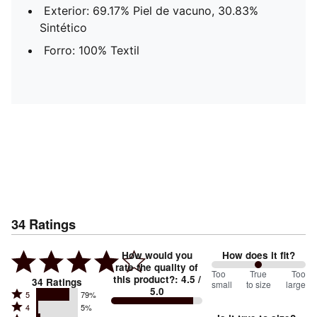
Exterior: 69.17% Piel de vacuno, 30.83%
Sintético
Forro: 100% Textil
34
Ratings
How would you
How does it fit?
rate the quality of
100
Too
%
True
Too
this product?
:
4.5
/
34
Ratings
small
to size
large
5.0
between
Rated
5
79%
Rated
Too
4
5%
5