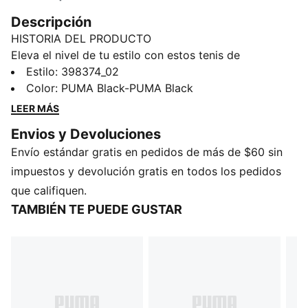
Descripción
HISTORIA DEL PRODUCTO
Eleva el nivel de tu estilo con estos tenis de
inspiración retro, que le rinden homenaje al tenista
Estilo
:
398374_02
argentino Guillermo Vilas. Con cubierta sintética,
Color
:
PUMA Black-PUMA Black
detalle de perforaciones y la marca PUMA en
LEER MÁS
bajorrelieve, los Indoor Special unisex combinan
Envios y Devoluciones
tradición con estilo moderno. El interior en tejido de
Envío estándar gratis en pedidos de más de $60 sin
malla y la plantilla Ortholite® garantizan respirabilidad
y comodidad para todo el día.
impuestos y devolución gratis en todos los pedidos
DETALLES
que califiquen.
Cubierta sintética
TAMBIÉN TE PUEDE GUSTAR
Detalle de perforaciones en empeine
Ojales sintéticos
Forro en tejido de malla
Detalles de la marca PUMA