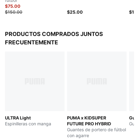
fútbol
Los hilos de agarre proporcionan un control óptimo
$75.00
$150.00
$25.00
$18
del balón
Refuerzos en los dedos
Para todas las edades
PRODUCTOS COMPRADOS JUNTOS
FRECUENTEMENTE
ULTRA Light
PUMA x KIDSUPER
Gua
Espinilleras con manga
FUTURE PRO HYBRID
Guan
Guantes de portero de fútbol
con agarre