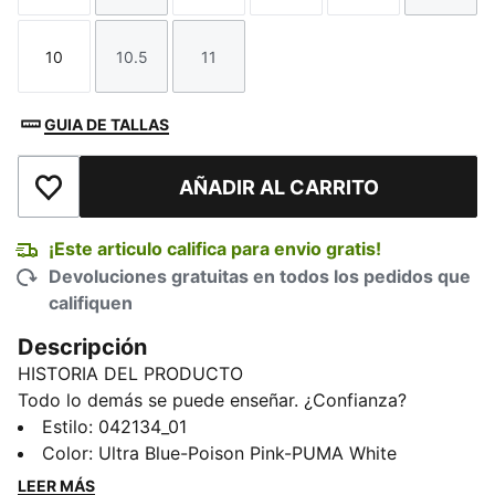
10
10.5
11
Talla
Talla
Talla
GUIA DE TALLAS
AÑADIR AL CARRITO
Añadir a la lista de deseos
¡Este articulo califica para envio gratis!
Devoluciones gratuitas en todos los pedidos que
califiquen
Descripción
HISTORIA DEL PRODUCTO
Todo lo demás se puede enseñar. ¿Confianza?
Depende solo de ti. Estos guantes de portero son una
Estilo
:
042134_01
edición especial para el Año Nuevo chino de los
Color
:
Ultra Blue-Poison Pink-PUMA White
FUTURE Ultimate NC. Diseñados para ofrecer la
LEER MÁS