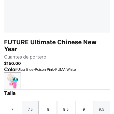
FUTURE Ultimate Chinese New
Year
Guantes de portero
$150.00
Color
Ultra Blue-Poison Pink-PUMA White
Ultra Blue-Poison Pink-PUMA White
Talla
7
7.5
8
8.5
9
9.5
Talla
Talla
Talla
Talla
Talla
Talla