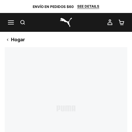
SEE DETAILS
ENVÍO EN PEDIDOS $60
BUSCAR
MI CUE
CA
PUMA.com
Hogar