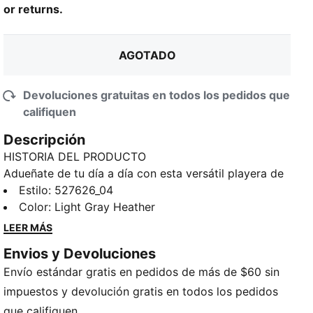
or returns.
AGOTADO
Devoluciones gratuitas en todos los pedidos que
califiquen
Descripción
HISTORIA DEL PRODUCTO
Adueñate de tu día a día con esta versátil playera de
corte oversize. Gracias a nuestra tecnología dryCELL,
Estilo
:
527626_04
absorbe la humedad para que estés seco y fresco
Color
:
Light Gray Heather
durante tus entrenamientos más intensos. La
LEER MÁS
combinación perfecta de onda relajada y diseño de
Envios y Devoluciones
alto rendimiento.
Envío estándar gratis en pedidos de más de $60 sin
CARACTERÍSTICAS Y BENEFICIOS
dryCELL: Tecnología de alto rendimiento, diseñada
impuestos y devolución gratis en todos los pedidos
para absorber la humedad del cuerpo y mantenerte
que califiquen.