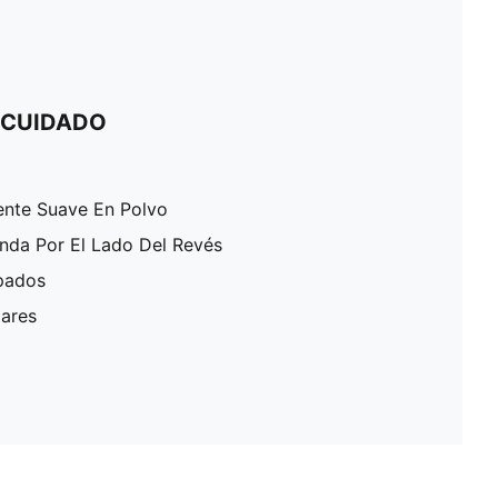
 CUIDADO
ente Suave En Polvo
enda Por El Lado Del Revés
pados
lares