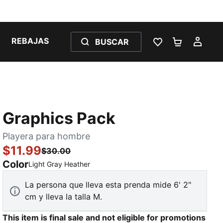
REBAJAS
BUSCAR
LISTA DE DESE
CARRITO 
MI C
Graphics Pack
Playera para hombre
$11.99
$30.00
Color
:
agotado
Light Gray Heather
La persona que lleva esta prenda mide 6' 2"
cm y lleva la talla M.
This item is final sale and not eligible for promotions