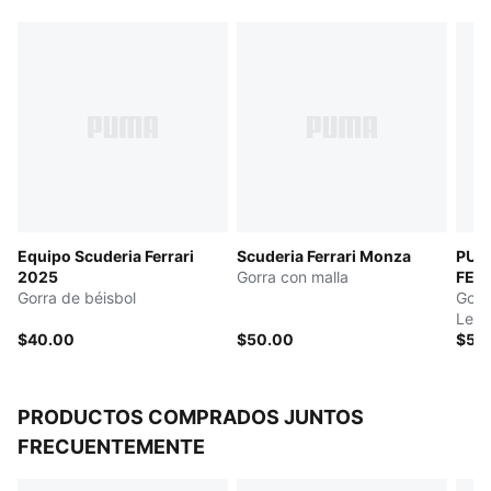
reciclados.
DETALLES
Estilo gorra de béisbol
Diseño de 6 paneles
Cierre trasero a presión, ajustable
Visera precurvada
Detalles en colores degradados
Detalles de la marca PUMA
Logotipo bordado del piloto
Equipo Scuderia Ferrari
Scuderia Ferrari Monza
PUM
Detalles de la marca Scuderia Ferrari HP
2025
Gorra con malla
FER
Gorra de béisbol
Gorra
Lem
$40.00
$50.00
$50
PRODUCTOS COMPRADOS JUNTOS
FRECUENTEMENTE