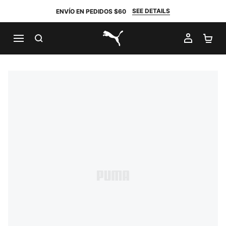
SEE DETAILS
ENVÍO EN PEDIDOS $60
BUSCAR
MI CUE
CA
PUMA.com