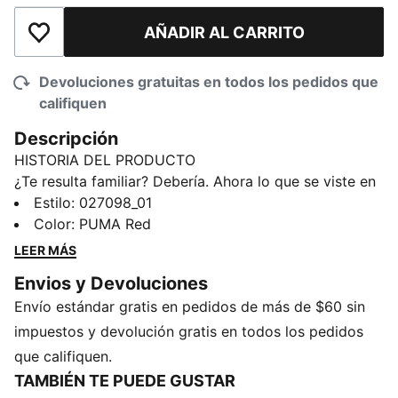
AÑADIR AL CARRITO
Añadir a la lista de deseos
Devoluciones gratuitas en todos los pedidos que
califiquen
Descripción
HISTORIA DEL PRODUCTO
¿Te resulta familiar? Debería. Ahora lo que se viste en
las pistas puede ser tuyo. Con una selección de
Estilo
:
027098_01
prendas y accesorios inspirados en la ropa técnica, la
Color
:
PUMA Red
colección PUMA for SCUDERIA FERRARI HP réplica
LEER MÁS
está pensada para los tifosi que se atreven a pisar el
Envios y Devoluciones
acelerador a fondo y forjar su propio camino.
Envío estándar gratis en pedidos de más de $60 sin
Representa a Charles Leclerc con esta gorra de
béisbol con su logotipo característico y detalles de
impuestos y devolución gratis en todos los pedidos
Ferrari.
que califiquen.
CARACTERÍSTICAS Y VENTAJAS
TAMBIÉN TE PUEDE GUSTAR
Fabricada con al menos un 50 % de materiales