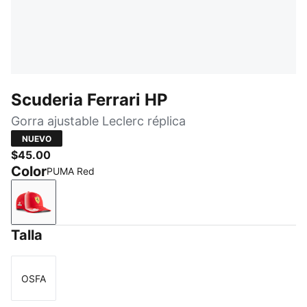
Scuderia Ferrari HP
Gorra ajustable Leclerc réplica
NUEVO
$45.00
Color
PUMA Red
PUMA Red
Talla
OSFA
Talla