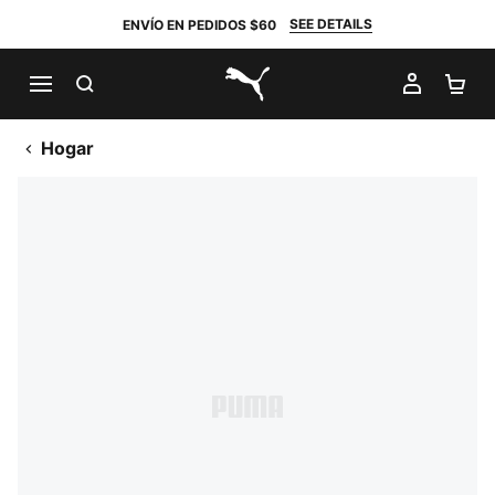
SEE DETAILS
ENVÍO EN PEDIDOS $60
BUSCAR
MI CUE
CA
PUMA.com
Hogar