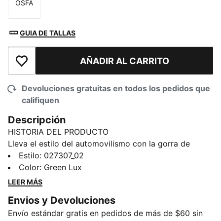
OSFA
Talla
GUIA DE TALLAS
AÑADIR AL CARRITO
Añadir a la lista de deseos
Devoluciones gratuitas en todos los pedidos que
califiquen
Descripción
HISTORIA DEL PRODUCTO
Lleva el estilo del automovilismo con la gorra de
béisbol PUMA x ASTON MARTIN ARAMCO F1® TEAM.
Estilo
:
027307_02
Con su forma estructurada y los logotipos del equipo
Color
:
Green Lux
y los patrocinadores, esta gorra aporta un acabado
LEER MÁS
seguro a tu look diario.
Envios y Devoluciones
CARACTERÍSTICAS Y BENEFICIOS
Envío estándar gratis en pedidos de más de $60 sin
Fabricada con al menos un 50% de materiales