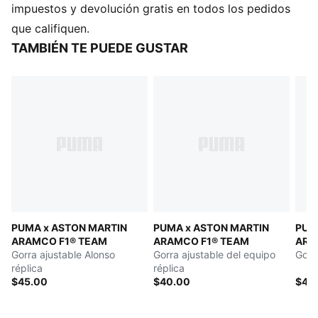
reciclados
impuestos y devolución gratis en todos los pedidos
DETALLES
que califiquen.
Producto diseñado para: Lifestyle by PUMA
TAMBIÉN TE PUEDE GUSTAR
Gorra estructurada
Diseño de 5 paneles
Perfil alto
Visera precurvada
Ajuste regular
Cierre trasero a presión, ajustable
Detalles de las marcas PUMA x ASTON MARTIN
ARAMCO F1® TEAM
PUMA x ASTON MARTIN
PUMA x ASTON MARTIN
PUM
ARAMCO F1® TEAM
ARAMCO F1® TEAM
ARA
Gorra ajustable Alonso
Gorra ajustable del equipo
Gorra
réplica
réplica
$45.00
$40.00
$45