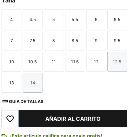
Talla
4
4.5
5
5.5
6
6.5
Talla
Talla
Talla
Talla
Talla
Talla
7
7.5
8
8.5
9
9.5
Talla
Talla
Talla
Talla
Talla
Talla
10
10.5
11
11.5
12
12.5
Talla
Talla
Talla
Talla
Talla
Talla
13
14
Talla
Talla
GUIA DE TALLAS
AÑADIR AL CARRITO
Añadir a la lista de deseos
¡Este articulo califica para envio gratis!