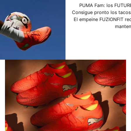
PUMA Fam: los FUTURE 9
Consigue pronto los tacos
El empeine FUZIONFIT re
manteni