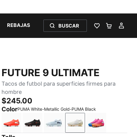
REBAJAS
BUSCAR
LISTA DE DESE
CARRITO 
MI C
FUTURE 9 ULTIMATE
Tacos de futbol para superficies firmes para
hombre
$245.00
Color
PUMA White-Metallic Gold-PUMA Black
Glowing Red-PUMA White-PUMA Black-PUMA Silver
PUMA Black-Glowing Red-Strong Gray
Icy Blue-Blue Jewel
PUMA White-Metallic Gol
Poison Pink-Sun 