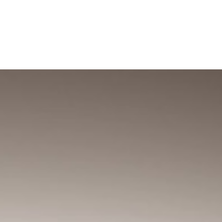
CARACTERÍSTICAS Y BENEFICIOS
La parte superior de este calzado está hecha con al
menos un 20% de materiales reciclados
AJUSTE: El forro suave combinado con un tejido de
punto técnico multitexturizado se adapta a tu pie
como una segunda piel, creando un ajuste ceñido y
natural que te mantiene sujeto sin sentirte restringido
AJUSTE: Los Fuzionpods 3D integrados en la capa
base amortiguan el balón mientras mantienen tu
movimiento libre y natural. La PWRTAPE en la parte
media del pie te mantiene firme, añadiendo
estabilidad sin limitar el movimiento.
HABILIDAD: La capa de malla rediseñada con zonas
de agarre 3D y un acabado GripControl Pro te da
más control sobre el balón al pasar, driblar y rematar.
DETALLES
Ajuste de regular a ancho
Tipo de puntera: Redondeada