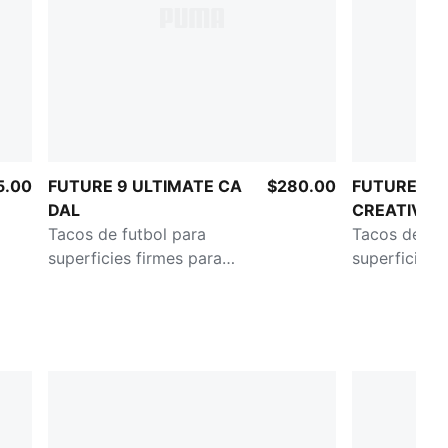
5.00
FUTURE 9 ULTIMATE CA
$280.00
FUTURE 9 
DAL
CREATIVIT
Tacos de futbol para
Tacos de fut
superficies firmes para
superficies 
hombre
artificiales