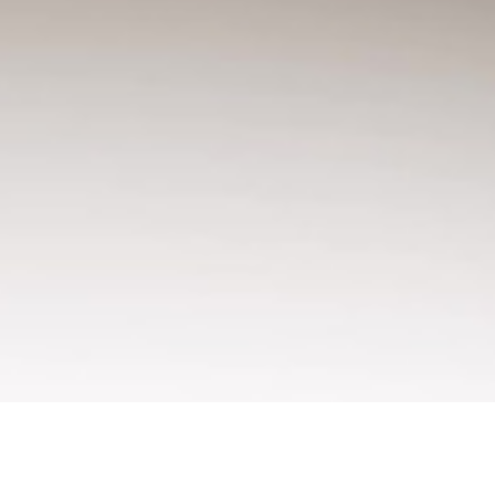
Cierre: Cordones
Tipo de talón: Plano
Plantilla ligera extraíble con tecnología NanoGrip
FG: Apta para usar en superficies naturales firmes
Con su diseño de tacos circulares y composición de
doble densidad, la suela FLEXGILITY está diseñada
para un movimiento ágil de 360 ??grados que
mantiene al rival en vilo.