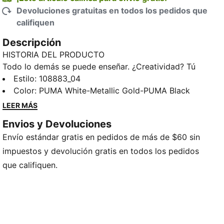
Devoluciones gratuitas en todos los pedidos que
califiquen
Descripción
HISTORIA DEL PRODUCTO
Todo lo demás se puede enseñar. ¿Creatividad? Tú
decides. Da rienda suelta a tu creatividad con
Estilo
:
108883_04
FUTURE 9 ULTIMATE. La parte superior FUZIONFIT
Color
:
PUMA White-Metallic Gold-PUMA Black
rediseñada se adapta a ti como una segunda piel,
LEER MÁS
manteniéndote firme y libre para crear. En la parte
Envios y Devoluciones
superior, las zonas de agarre 3D específicas con
Envío estándar gratis en pedidos de más de $60 sin
GripControl Pro te brindan mayor control del balón,
para que cada toque cuente, ya sea regateando a los
impuestos y devolución gratis en todos los pedidos
defensas, pasando un pase o buscando gol.
que califiquen.
Completa con la suela FLEXGILITY para una agilidad
de 360 ??grados, es una bota que se ajusta, se
mueve y juega de forma diferente, diseñada para
jugadores que marcan la diferencia. Creadores de
juego, el FUTURO es tuyo para crear.