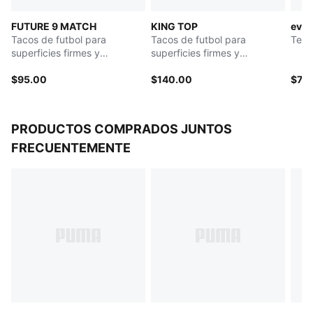
de 360 ​​grados sin restricciones, necesario para
FUTURE 9 MATCH
KING TOP
evoS
cambios de dirección explosivos
Tacos de futbol para
Tacos de futbol para
Teni
DETALLES
superficies firmes y
superficies firmes y
Ajuste de regular a ancho
artificiales para hombre
artificiales para hombre
Tipo de puntera: Redondeada
$95.00
$140.00
$70
Cierre: Cordones
Tipo de talón: Plano
FG/AG: Apto para usar en superficies naturales firmes
PRODUCTOS COMPRADOS JUNTOS
y césped artificial
FRECUENTEMENTE