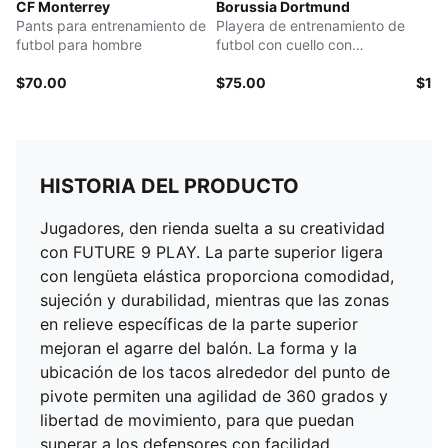
CF Monterrey
Borussia Dortmund
Pants para entrenamiento de
Playera de entrenamiento de
futbol para hombre
futbol con cuello con
cremallera para hombre
$70.00
$75.00
$15
HISTORIA DEL PRODUCTO
Jugadores, den rienda suelta a su creatividad
con FUTURE 9 PLAY. La parte superior ligera
con lengüeta elástica proporciona comodidad,
sujeción y durabilidad, mientras que las zonas
en relieve específicas de la parte superior
mejoran el agarre del balón. La forma y la
ubicación de los tacos alrededor del punto de
pivote permiten una agilidad de 360 ​​grados y
libertad de movimiento, para que puedan
superar a los defensores con facilidad.