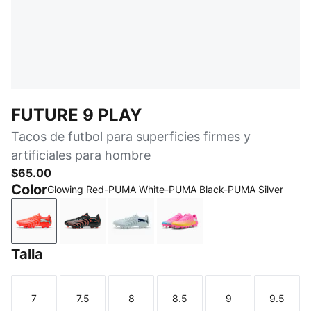
FUTURE 9 PLAY
Tacos de futbol para superficies firmes y
artificiales para hombre
$65.00
Color
Glowing Red-PUMA White-PUMA Black-PUMA Silver
Glowing Red-PUMA White-PUMA Black-PUMA Silver
PUMA Black-Glowing Red-Strong Gray
Icy Blue-Blue Jewel
Poison Pink-Sun Stream
Talla
7
7.5
8
8.5
9
9.5
Talla
Talla
Talla
Talla
Talla
Talla