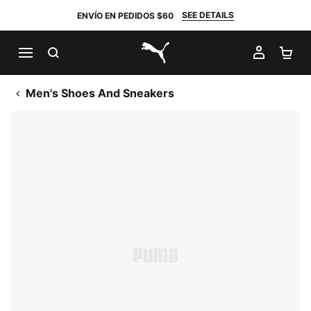
SEE DETAILS
ENVÍO EN PEDIDOS $60
BUSCAR
MI CUE
CA
PUMA.com
Men's Shoes And Sneakers